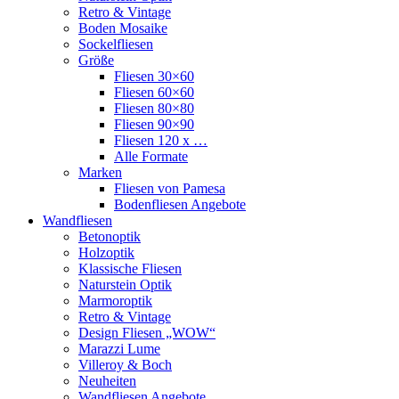
Retro & Vintage
Boden Mosaike
Sockelfliesen
Größe
Fliesen 30×60
Fliesen 60×60
Fliesen 80×80
Fliesen 90×90
Fliesen 120 x …
Alle Formate
Marken
Fliesen von Pamesa
Bodenfliesen Angebote
Wandfliesen
Betonoptik
Holzoptik
Klassische Fliesen
Naturstein Optik
Marmoroptik
Retro & Vintage
Design Fliesen „WOW“
Marazzi Lume
Villeroy & Boch
Neuheiten
Wandfliesen Angebote