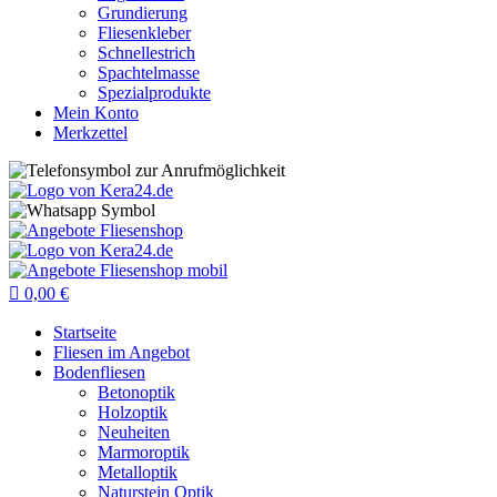
Grundierung
Fliesenkleber
Schnellestrich
Spachtelmasse
Spezialprodukte
Mein Konto
Merkzettel

0,00
€
Startseite
Fliesen im Angebot
Bodenfliesen
Betonoptik
Holzoptik
Neuheiten
Marmoroptik
Metalloptik
Naturstein Optik