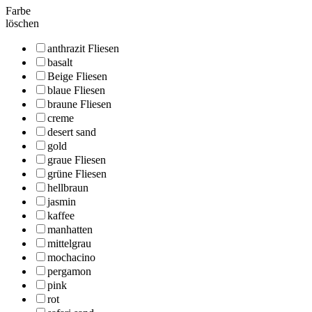
Farbe
löschen
anthrazit Fliesen
basalt
Beige Fliesen
blaue Fliesen
braune Fliesen
creme
desert sand
gold
graue Fliesen
grüne Fliesen
hellbraun
jasmin
kaffee
manhatten
mittelgrau
mochacino
pergamon
pink
rot