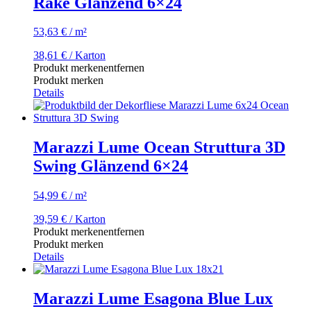
Rake Glänzend 6×24
53,63
€
/
m²
38,61
€
/ Karton
Produkt merken
entfernen
Produkt merken
Details
Marazzi Lume Ocean Struttura 3D
Swing Glänzend 6×24
54,99
€
/
m²
39,59
€
/ Karton
Produkt merken
entfernen
Produkt merken
Details
Marazzi Lume Esagona Blue Lux