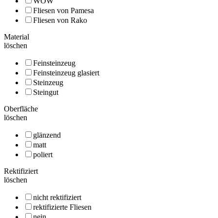
WOW
Fliesen von Pamesa
Fliesen von Rako
Material
löschen
Feinsteinzeug
Feinsteinzeug glasiert
Steinzeug
Steingut
Oberfläche
löschen
glänzend
matt
poliert
Rektifiziert
löschen
nicht rektifiziert
rektifizierte Fliesen
nein