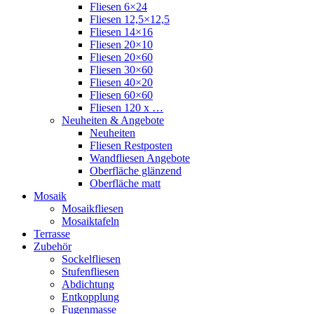
Fliesen 6×24
Fliesen 12,5×12,5
Fliesen 14×16
Fliesen 20×10
Fliesen 20×60
Fliesen 30×60
Fliesen 40×20
Fliesen 60×60
Fliesen 120 x …
Neuheiten & Angebote
Neuheiten
Fliesen Restposten
Wandfliesen Angebote
Oberfläche glänzend
Oberfläche matt
Mosaik
Mosaikfliesen
Mosaiktafeln
Terrasse
Zubehör
Sockelfliesen
Stufenfliesen
Abdichtung
Entkopplung
Fugenmasse