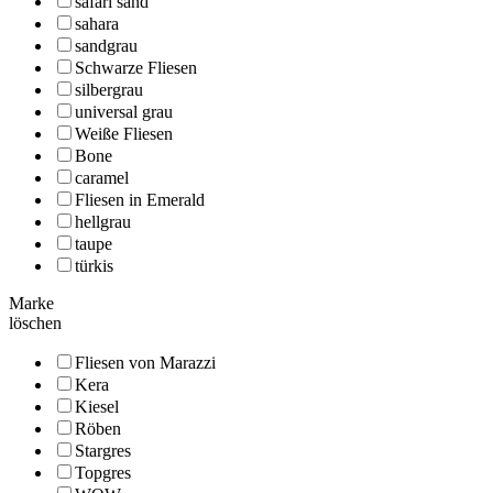
safari sand
sahara
sandgrau
Schwarze Fliesen
silbergrau
universal grau
Weiße Fliesen
Bone
caramel
Fliesen in Emerald
hellgrau
taupe
türkis
Marke
löschen
Fliesen von Marazzi
Kera
Kiesel
Röben
Stargres
Topgres