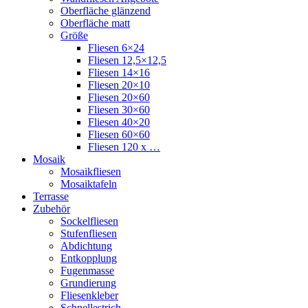
Oberfläche glänzend
Oberfläche matt
Größe
Fliesen 6×24
Fliesen 12,5×12,5
Fliesen 14×16
Fliesen 20×10
Fliesen 20×60
Fliesen 30×60
Fliesen 40×20
Fliesen 60×60
Fliesen 120 x …
Mosaik
Mosaikfliesen
Mosaiktafeln
Terrasse
Zubehör
Sockelfliesen
Stufenfliesen
Abdichtung
Entkopplung
Fugenmasse
Grundierung
Fliesenkleber
Schnellestrich