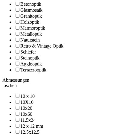
Betonoptik
Glasmosaik
Granitoptik
Holzoptik
Marmoroptik
Metalloptik
Naturstein
Retro & Vintage Optik
Schiefer
Steinoptik
Agglooptik
Terrazzooptik
Abmessungen
löschen
10 x 10
10X10
10x20
10x60
11,5x24
12 x 12 mm
12,5x12,5