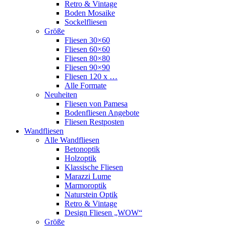
Retro & Vintage
Boden Mosaike
Sockelfliesen
Größe
Fliesen 30×60
Fliesen 60×60
Fliesen 80×80
Fliesen 90×90
Fliesen 120 x …
Alle Formate
Neuheiten
Fliesen von Pamesa
Bodenfliesen Angebote
Fliesen Restposten
Wandfliesen
Alle Wandfliesen
Betonoptik
Holzoptik
Klassische Fliesen
Marazzi Lume
Marmoroptik
Naturstein Optik
Retro & Vintage
Design Fliesen „WOW“
Größe