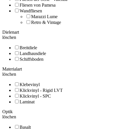
Fliesen von Pamesa
Wandfliesen
Marazzi Lume
Retro & Vintage
Dielenart
löschen
Breitdiele
Landhausdiele
Schiffsboden
Materialart
löschen
Klebevinyl
Klickvinyl - Rigid LVT
Klickvinyl - SPC
Laminat
Optik
löschen
Basalt