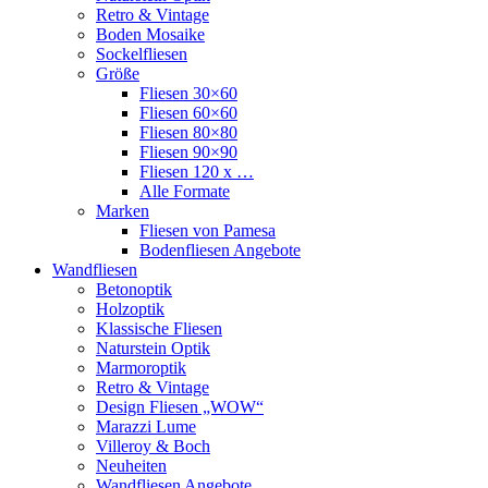
Retro & Vintage
Boden Mosaike
Sockelfliesen
Größe
Fliesen 30×60
Fliesen 60×60
Fliesen 80×80
Fliesen 90×90
Fliesen 120 x …
Alle Formate
Marken
Fliesen von Pamesa
Bodenfliesen Angebote
Wandfliesen
Betonoptik
Holzoptik
Klassische Fliesen
Naturstein Optik
Marmoroptik
Retro & Vintage
Design Fliesen „WOW“
Marazzi Lume
Villeroy & Boch
Neuheiten
Wandfliesen Angebote