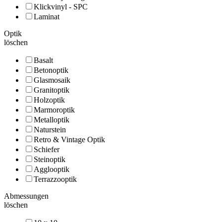
Klickvinyl - SPC
Laminat
Optik
löschen
Basalt
Betonoptik
Glasmosaik
Granitoptik
Holzoptik
Marmoroptik
Metalloptik
Naturstein
Retro & Vintage Optik
Schiefer
Steinoptik
Agglooptik
Terrazzooptik
Abmessungen
löschen