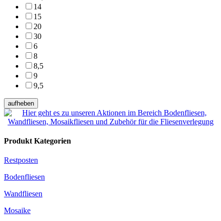
14
15
20
30
6
8
8,5
9
9,5
aufheben
Produkt Kategorien
Restposten
Bodenfliesen
Wandfliesen
Mosaike