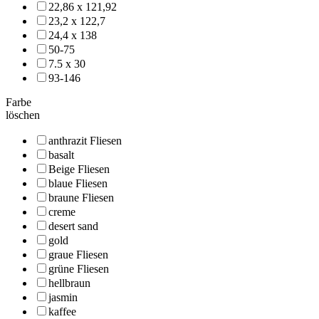
22,86 x 121,92
23,2 x 122,7
24,4 x 138
50-75
7.5 x 30
93-146
Farbe
löschen
anthrazit Fliesen
basalt
Beige Fliesen
blaue Fliesen
braune Fliesen
creme
desert sand
gold
graue Fliesen
grüne Fliesen
hellbraun
jasmin
kaffee