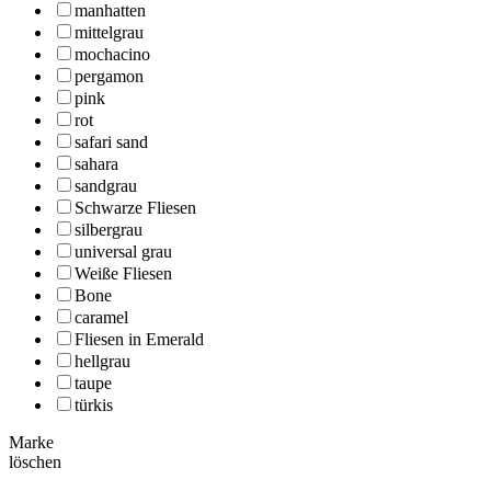
manhatten
mittelgrau
mochacino
pergamon
pink
rot
safari sand
sahara
sandgrau
Schwarze Fliesen
silbergrau
universal grau
Weiße Fliesen
Bone
caramel
Fliesen in Emerald
hellgrau
taupe
türkis
Marke
löschen