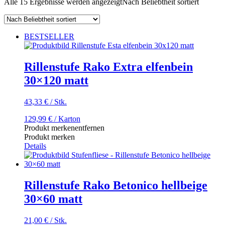
Alle 15 Ergebnisse werden angezeigt
Nach Beliebtheit sortiert
BESTSELLER
Rillenstufe Rako Extra elfenbein
30×120 matt
43,33
€
/
Stk.
129,99
€
/ Karton
Produkt merken
entfernen
Produkt merken
Details
Rillenstufe Rako Betonico hellbeige
30×60 matt
21,00
€
/
Stk.