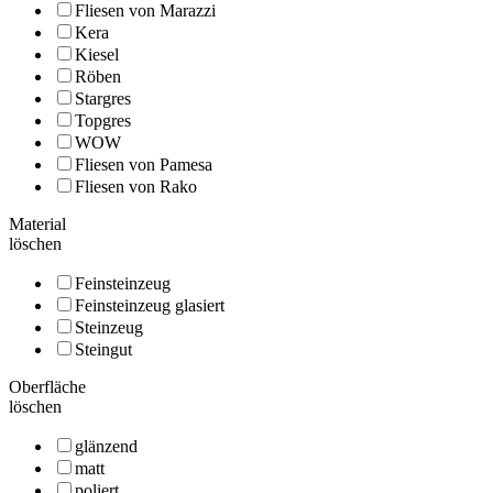
Fliesen von Marazzi
Kera
Kiesel
Röben
Stargres
Topgres
WOW
Fliesen von Pamesa
Fliesen von Rako
Material
löschen
Feinsteinzeug
Feinsteinzeug glasiert
Steinzeug
Steingut
Oberfläche
löschen
glänzend
matt
poliert