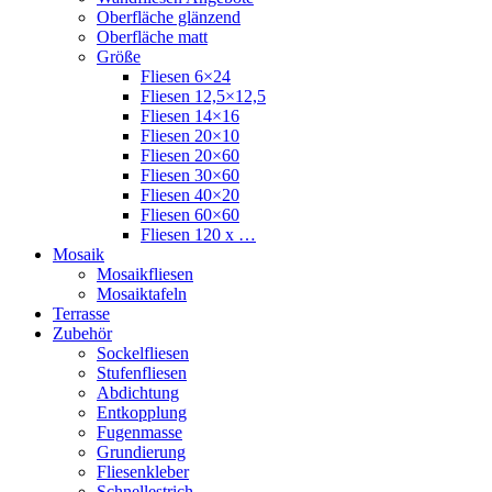
Oberfläche glänzend
Oberfläche matt
Größe
Fliesen 6×24
Fliesen 12,5×12,5
Fliesen 14×16
Fliesen 20×10
Fliesen 20×60
Fliesen 30×60
Fliesen 40×20
Fliesen 60×60
Fliesen 120 x …
Mosaik
Mosaikfliesen
Mosaiktafeln
Terrasse
Zubehör
Sockelfliesen
Stufenfliesen
Abdichtung
Entkopplung
Fugenmasse
Grundierung
Fliesenkleber
Schnellestrich