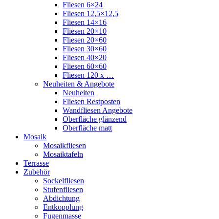
Fliesen 6×24
Fliesen 12,5×12,5
Fliesen 14×16
Fliesen 20×10
Fliesen 20×60
Fliesen 30×60
Fliesen 40×20
Fliesen 60×60
Fliesen 120 x …
Neuheiten & Angebote
Neuheiten
Fliesen Restposten
Wandfliesen Angebote
Oberfläche glänzend
Oberfläche matt
Mosaik
Mosaikfliesen
Mosaiktafeln
Terrasse
Zubehör
Sockelfliesen
Stufenfliesen
Abdichtung
Entkopplung
Fugenmasse