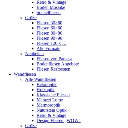
Retro & Vintage
Boden Mosaike
Sockelfliesen
Größe
Fliesen 30×60
Fliesen 60×60
Fliesen 80×80
Fliesen 90×90
Fliesen 120 x …
Alle Formate
Neuheiten
Fliesen von Pamesa
Bodenfliesen Angebote
Fliesen Restposten
Wandfliesen
Alle Wandfliesen
Betonoptik
Holzoptik
Klassische Fliesen
Marazzi Lume
Marmoroptik
Naturstein Optik
Retro & Vintage
Design Fliesen „WOW“
Größe