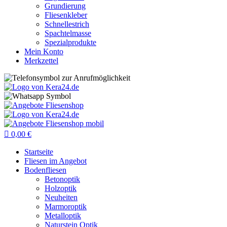
Grundierung
Fliesenkleber
Schnellestrich
Spachtelmasse
Spezialprodukte
Mein Konto
Merkzettel

0,00
€
Startseite
Fliesen im Angebot
Bodenfliesen
Betonoptik
Holzoptik
Neuheiten
Marmoroptik
Metalloptik
Naturstein Optik