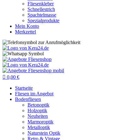
Fliesenkleber
Schnellestrich
Spachtelmasse
Spezialprodukte
Mein Konto
Merkzettel

0,00
€
Startseite
Fliesen im Angebot
Bodenfliesen
Betonoptik
Holzoptik
Neuheiten
Marmoroptik
Metalloptik
Naturstein Optik
Retro & Vintage