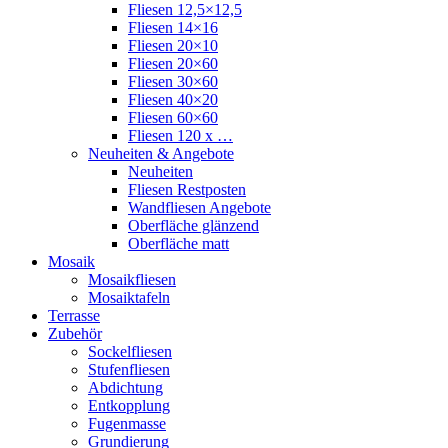
Fliesen 12,5×12,5
Fliesen 14×16
Fliesen 20×10
Fliesen 20×60
Fliesen 30×60
Fliesen 40×20
Fliesen 60×60
Fliesen 120 x …
Neuheiten & Angebote
Neuheiten
Fliesen Restposten
Wandfliesen Angebote
Oberfläche glänzend
Oberfläche matt
Mosaik
Mosaikfliesen
Mosaiktafeln
Terrasse
Zubehör
Sockelfliesen
Stufenfliesen
Abdichtung
Entkopplung
Fugenmasse
Grundierung