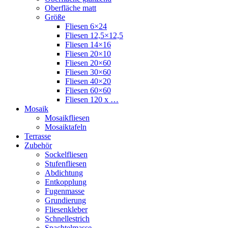
Oberfläche matt
Größe
Fliesen 6×24
Fliesen 12,5×12,5
Fliesen 14×16
Fliesen 20×10
Fliesen 20×60
Fliesen 30×60
Fliesen 40×20
Fliesen 60×60
Fliesen 120 x …
Mosaik
Mosaikfliesen
Mosaiktafeln
Terrasse
Zubehör
Sockelfliesen
Stufenfliesen
Abdichtung
Entkopplung
Fugenmasse
Grundierung
Fliesenkleber
Schnellestrich
Spachtelmasse