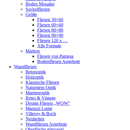
Boden Mosaike
Sockelfliesen
Größe
Fliesen 30×60
Fliesen 60×60
Fliesen 80×80
Fliesen 90×90
Fliesen 120 x …
Alle Formate
Marken
Fliesen von Pamesa
Bodenfliesen Angebote
Wandfliesen
Betonoptik
Holzoptik
Klassische Fliesen
Naturstein Optik
Marmoroptik
Retro & Vintage
Design Fliesen „WOW“
Marazzi Lume
Villeroy & Boch
Neuheiten
Wandfliesen Angebote
Oberfläche glänzend