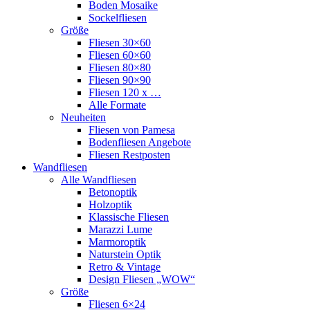
Boden Mosaike
Sockelfliesen
Größe
Fliesen 30×60
Fliesen 60×60
Fliesen 80×80
Fliesen 90×90
Fliesen 120 x …
Alle Formate
Neuheiten
Fliesen von Pamesa
Bodenfliesen Angebote
Fliesen Restposten
Wandfliesen
Alle Wandfliesen
Betonoptik
Holzoptik
Klassische Fliesen
Marazzi Lume
Marmoroptik
Naturstein Optik
Retro & Vintage
Design Fliesen „WOW“
Größe
Fliesen 6×24