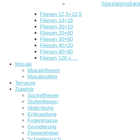
Spezialprodukt
Fliesen 12,5×12,5
Fliesen 14×16
Fliesen 20×10
Fliesen 20×60
Fliesen 30×60
Fliesen 40×20
Fliesen 60×60
Fliesen 120 x …
Mosaik
Mosaikfliesen
Mosaiktafeln
Terrasse
Zubehör
Sockelfliesen
Stufenfliesen
Abdichtung
Entkopplung
Fugenmasse
Grundierung
Fliesenkleber
Schnellestrich