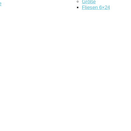
Größe
e
Fliesen 6×24