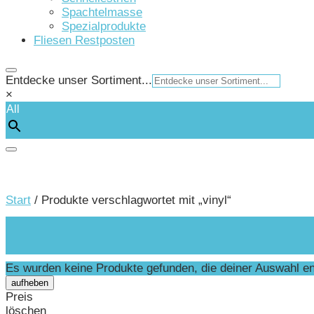
Spachtelmasse
Spezialprodukte
Fliesen Restposten
Entdecke unser Sortiment...
×
All
Start
/ Produkte verschlagwortet mit „vinyl“
Es wurden keine Produkte gefunden, die deiner Auswahl e
aufheben
Preis
löschen