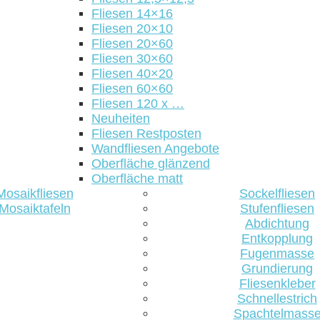
Fliesen 14×16
Fliesen 20×10
Fliesen 20×60
Fliesen 30×60
Fliesen 40×20
Fliesen 60×60
Fliesen 120 x …
Neuheiten
Fliesen Restposten
Wandfliesen Angebote
Oberfläche glänzend
Oberfläche matt
Mosaikfliesen
Sockelfliesen
Mosaiktafeln
Stufenfliesen
Abdichtung
Entkopplung
Fugenmasse
Grundierung
Fliesenkleber
Schnellestrich
Spachtelmass