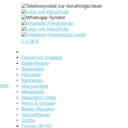

0,00
€
Startseite
Fliesen im Angebot
Bodenfliesen
Betonoptik
Holzoptik
Neuheiten
bote
Marmoroptik
Metalloptik
Naturstein Optik
Retro & Vintage
Boden Mosaike
Sockelfliesen
Größe
Fliesen 30×60