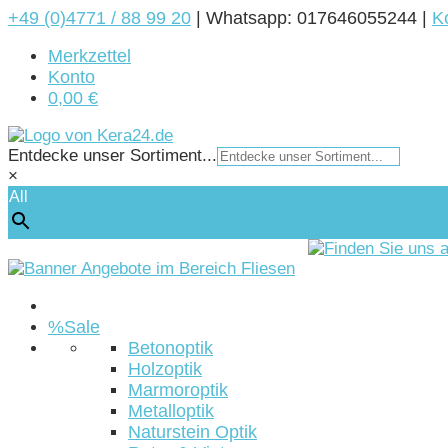
+49 (0)4771 / 88 99 20
|
Whatsapp: 017646055244 |
K
Merkzettel
Konto
0,00 €
Entdecke unser Sortiment...
×
All
Startseite
%Sale
Betonoptik
Holzoptik
Marmoroptik
Metalloptik
Naturstein Optik