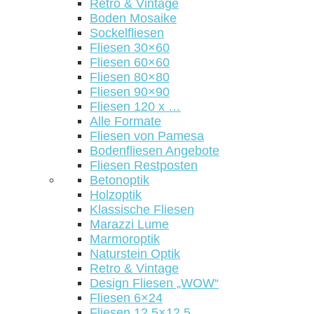
Retro & Vintage
Boden Mosaike
Sockelfliesen
Fliesen 30×60
Fliesen 60×60
Fliesen 80×80
Fliesen 90×90
Fliesen 120 x …
Alle Formate
Fliesen von Pamesa
Bodenfliesen Angebote
Fliesen Restposten
Betonoptik
Holzoptik
Klassische Fliesen
Marazzi Lume
Marmoroptik
Naturstein Optik
Retro & Vintage
Design Fliesen „WOW“
Fliesen 6×24
Fliesen 12,5×12,5