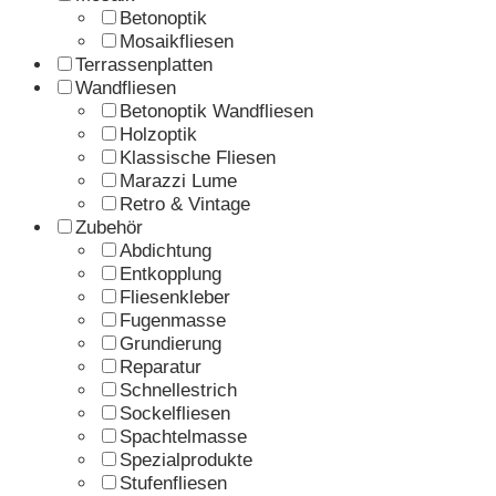
Betonoptik
Mosaikfliesen
Terrassenplatten
Wandfliesen
Betonoptik Wandfliesen
Holzoptik
Klassische Fliesen
Marazzi Lume
Retro & Vintage
Zubehör
Abdichtung
Entkopplung
Fliesenkleber
Fugenmasse
Grundierung
Reparatur
Schnellestrich
Sockelfliesen
Spachtelmasse
Spezialprodukte
Stufenfliesen