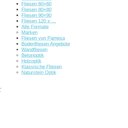
Fliesen 60×60
Fliesen 80×80
Fliesen 90×90
Fliesen 120 x …
Alle Formate
Marken
Fliesen von Pamesa
Bodenfliesen Angebote
Wandfliesen
Betonoptik
Holzoptik
Klassische Fliesen
Naturstein Optik
“