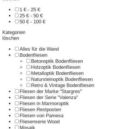
1 € - 25 €
25 € - 50 €
50 € - 100 €
Kategorien
löschen
Alles für die Wand
Bodenfliesen
Betonoptik Bodenfliesen
Holzoptik Bodenfliesen
Metalloptik Bodenfliesen
Natursteinoptik Bodenfliesen
Retro & Vintage Bodenfliesen
Fliesen der Marke "Stargres"
Fliesen der Serie "Valenza"
Fliesen in Marmoroptik
Fliesen Restposten
Fliesen von Pamesa
Fliesenserie Wood
Mosaik