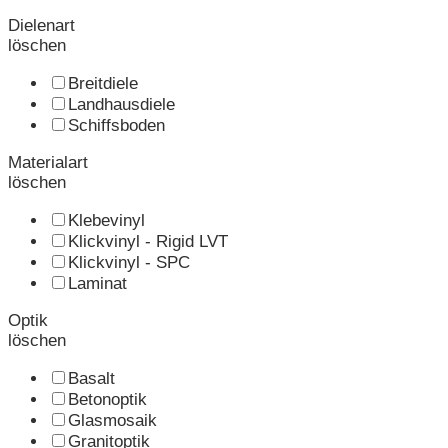
Dielenart
löschen
Breitdiele
Landhausdiele
Schiffsboden
Materialart
löschen
Klebevinyl
Klickvinyl - Rigid LVT
Klickvinyl - SPC
Laminat
Optik
löschen
Basalt
Betonoptik
Glasmosaik
Granitoptik