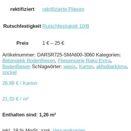
rektifiziert
rektifizierte Fliesen
Rutschfestigkeit
Rutschfestigkeit 10/B
Preis
1 € – 25 €
Artikelnummer:
DARSR725-SMA600-3060
Kategorien:
Betonoptik Bodenfliesen
,
Fliesenserie Rako Extra
,
Bodenfliesen
Schlagwörter:
weiss
,
Karton
,
abholbarklima
,
sockel
26,88
€
/ Karton
21,33
€
/
m²
Enthalten sind: 1,26
m²
inkl. 19 % MwSt.
zzgl.
Versandkosten