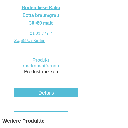
Bodenfliese Rako
Extra braun/grau
30×60 matt
21,33
€
/
m²
26,88
€
/ Karton
Produkt
merken
entfernen
Produkt merken
Details
Weitere Produkte