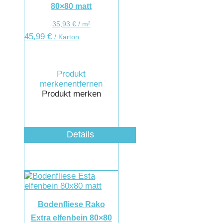
80×80 matt
35,93
€
/
m²
45,99
€
/ Karton
Produkt
merken
entfernen
Produkt merken
Details
Bodenfliese Rako
Extra elfenbein 80×80