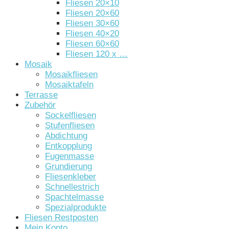
Fliesen 20×10
Fliesen 20×60
Fliesen 30×60
Fliesen 40×20
Fliesen 60×60
Fliesen 120 x …
Mosaik
Mosaikfliesen
Mosaiktafeln
Terrasse
Zubehör
Sockelfliesen
Stufenfliesen
Abdichtung
Entkopplung
Fugenmasse
Grundierung
Fliesenkleber
Schnellestrich
Spachtelmasse
Spezialprodukte
Fliesen Restposten
Mein Konto