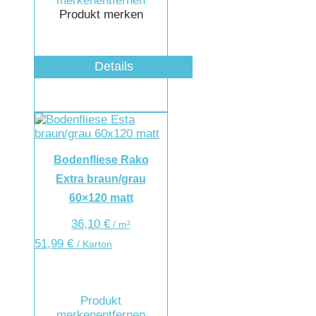
merken
entfernen
Produkt merken
Details
Bodenfliese Rako
Extra braun/grau
60×120 matt
36,10
€
/
m²
51,99
€
/ Karton
Produkt
merken
entfernen