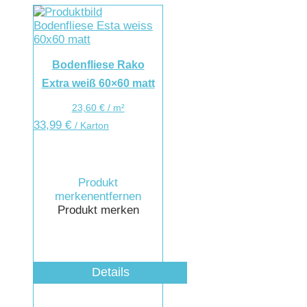
Bodenfliese Rako
Extra weiß 60×60 matt
23,60
€
/
m²
33,99
€
/ Karton
Produkt
merken
entfernen
Produkt merken
Details