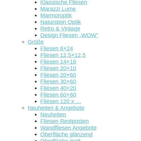
Klassische Fliesen
Marazzi Lume
Marmoroptik
Naturstein Optik
Retro & Vintage
Design Fliesen „WOW“
Größe
Fliesen 6×24
Fliesen 12,5×12,5
Fliesen 14×16
Fliesen 20×10
Fliesen 20×60
Fliesen 30×60
Fliesen 40×20
Fliesen 60×60
Fliesen 120 x …
Neuheiten & Angebote
Neuheiten
Fliesen Restposten
Wandfliesen Angebote
Oberfläche glänzend