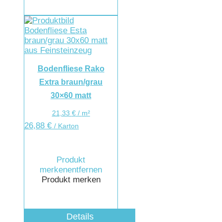
Bodenfliese Rako
Extra braun/grau
30×60 matt
21,33
€
/
m²
26,88
€
/ Karton
Produkt
merken
entfernen
Produkt merken
Details