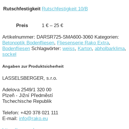
Rutschfestigkeit
Rutschfestigkeit 10/B
Preis
1 € – 25 €
Artikelnummer:
DARSR725-SMA600-3060
Kategorien:
Betonoptik Bodenfliesen
,
Fliesenserie Rako Extra
,
Bodenfliesen
Schlagwörter:
weiss
,
Karton
,
abholbarklima
,
sockel
Angaben zur Produktsicherheit
LASSELSBERGER, s.r.o.
Adelova 2549/1 320 00
Plzeň - Jižní Předměstí
Tschechische Republik
Telefon: +420 378 021 111
E-mail:
info@rako.eu