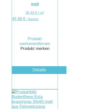
matt
35,93
€
/
m²
45,99
€
/ Karton
Produkt
merken
entfernen
Produkt merken
Details