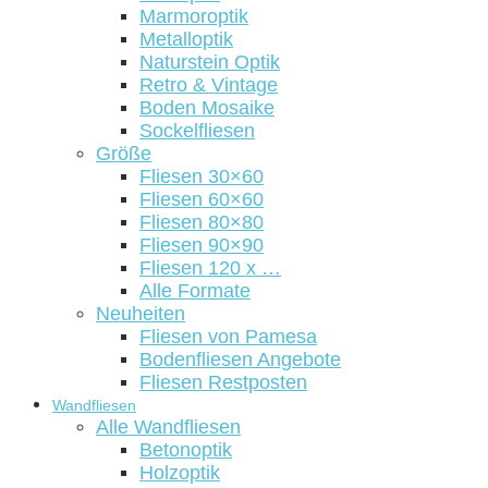
Marmoroptik
Metalloptik
Naturstein Optik
Retro & Vintage
Boden Mosaike
Sockelfliesen
Größe
Fliesen 30×60
Fliesen 60×60
Fliesen 80×80
Fliesen 90×90
Fliesen 120 x …
Alle Formate
Neuheiten
Fliesen von Pamesa
Bodenfliesen Angebote
Fliesen Restposten
Wandfliesen
Alle Wandfliesen
Betonoptik
Holzoptik