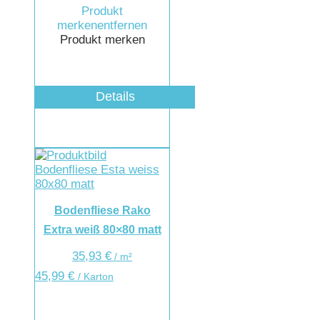
Produkt
merken
entfernen
Produkt merken
Details
Bodenfliese Rako
Extra weiß 80×80 matt
35,93
€
/
m²
45,99
€
/ Karton