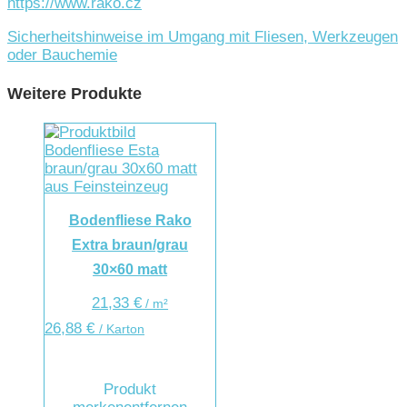
https://www.rako.cz
Sicherheitshinweise im Umgang mit Fliesen, Werkzeugen
oder Bauchemie
Weitere Produkte
Bodenfliese Rako
Extra braun/grau
30×60 matt
21,33
€
/
m²
26,88
€
/ Karton
Produkt