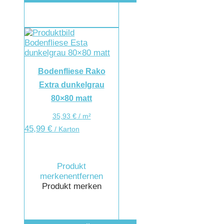
Bodenfliese Rako
Extra dunkelgrau
80×80 matt
35,93
€
/
m²
45,99
€
/ Karton
Produkt
merken
entfernen
Produkt merken