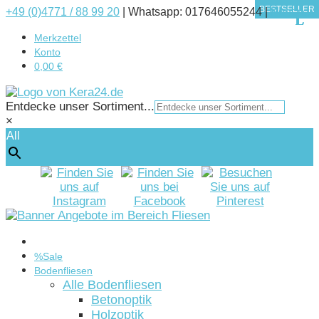
BESTSELLER
BESTSELLER
BESTSELLER
BESTSELLER
BESTSELLER
+49 (0)4771 / 88 99 20
|
Whatsapp: 017646055244 |
Kontakt
Merkzettel
Konto
0,00 €
Entdecke unser Sortiment...
×
All
Startseite
%Sale
Bodenfliesen
Alle Bodenfliesen
Betonoptik
Holzoptik