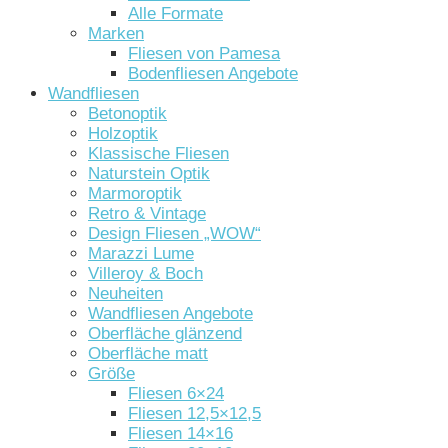
Alle Formate
Marken
Fliesen von Pamesa
Bodenfliesen Angebote
Wandfliesen
Betonoptik
Holzoptik
Klassische Fliesen
Naturstein Optik
Marmoroptik
Retro & Vintage
Design Fliesen „WOW“
Marazzi Lume
Villeroy & Boch
Neuheiten
Wandfliesen Angebote
Oberfläche glänzend
Oberfläche matt
Größe
Fliesen 6×24
Fliesen 12,5×12,5
Fliesen 14×16