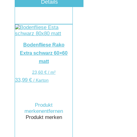
Details
Bodenfliese Rako
Extra schwarz 60×60
matt
23,60
€
/
m²
33,99
€
/ Karton
Produkt
merken
entfernen
Produkt merken