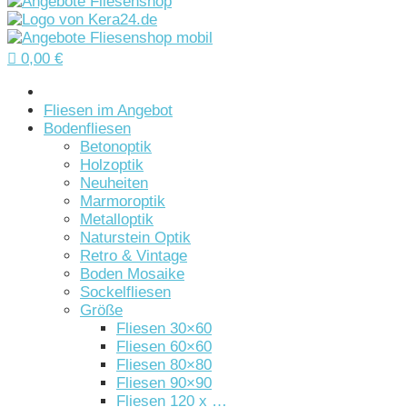

0,00
€
Startseite
Fliesen im Angebot
Bodenfliesen
Betonoptik
Holzoptik
Neuheiten
Marmoroptik
Metalloptik
Naturstein Optik
Retro & Vintage
Boden Mosaike
Sockelfliesen
Größe
Fliesen 30×60
Fliesen 60×60
Fliesen 80×80
Fliesen 90×90
Fliesen 120 x …