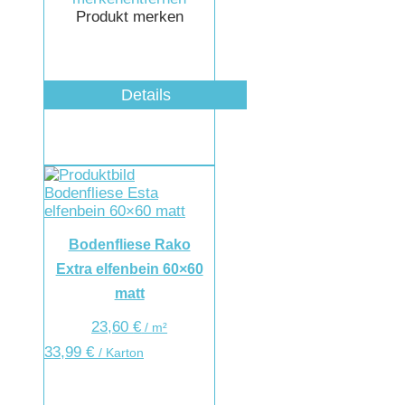
Produkt merken
Details
Bodenfliese Rako
Extra elfenbein 60×60
matt
23,60
€
/
m²
33,99
€
/ Karton