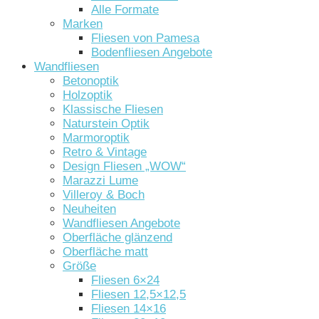
Alle Formate
Marken
Fliesen von Pamesa
Bodenfliesen Angebote
Wandfliesen
Betonoptik
Holzoptik
Klassische Fliesen
Naturstein Optik
Marmoroptik
Retro & Vintage
Design Fliesen „WOW“
Marazzi Lume
Villeroy & Boch
Neuheiten
Wandfliesen Angebote
Oberfläche glänzend
Oberfläche matt
Größe
Fliesen 6×24
Fliesen 12,5×12,5
Fliesen 14×16