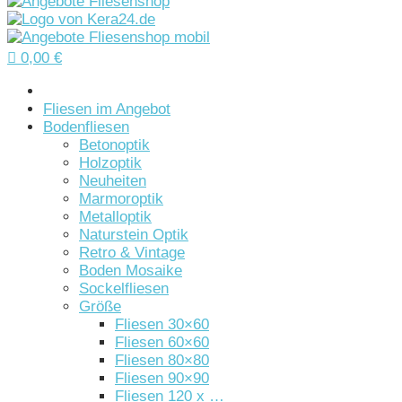

0,00
€
Startseite
Fliesen im Angebot
Bodenfliesen
Betonoptik
Holzoptik
Neuheiten
Marmoroptik
Metalloptik
Naturstein Optik
Retro & Vintage
Boden Mosaike
Sockelfliesen
Größe
Fliesen 30×60
Fliesen 60×60
Fliesen 80×80
Fliesen 90×90
Fliesen 120 x …