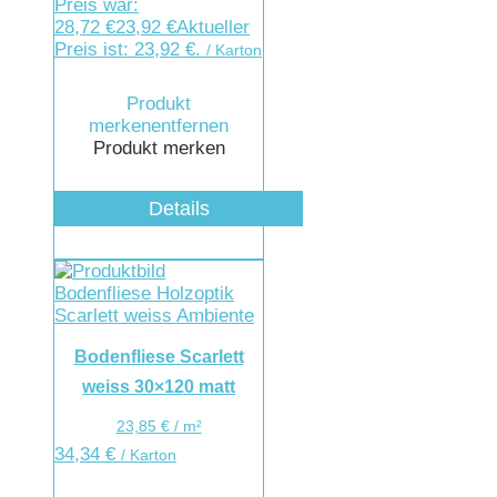
Preis war:
28,72 €
23,92
€
Aktueller
Preis ist: 23,92 €.
/ Karton
Produkt
merken
entfernen
Produkt merken
Details
Bodenfliese Scarlett
weiss 30×120 matt
23,85
€
/
m²
34,34
€
/ Karton