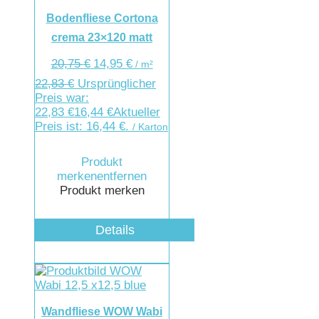
Bodenfliese Cortona
crema 23×120 matt
20,75
€
14,95
€
/
m²
22,83
€
Ursprünglicher
Preis war:
22,83 €
16,44
€
Aktueller
Preis ist: 16,44 €.
/ Karton
Produkt
merken
entfernen
Produkt merken
Details
Wandfliese WOW Wabi