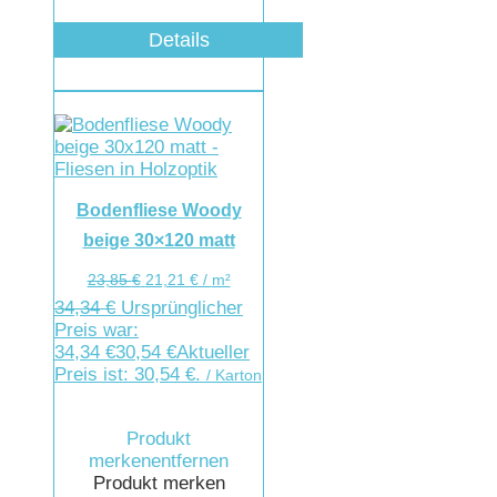
Details
Bodenfliese Woody
beige 30×120 matt
23,85
€
21,21
€
/
m²
34,34
€
Ursprünglicher
Preis war:
34,34 €
30,54
€
Aktueller
Preis ist: 30,54 €.
/ Karton
Produkt
merken
entfernen
Produkt merken