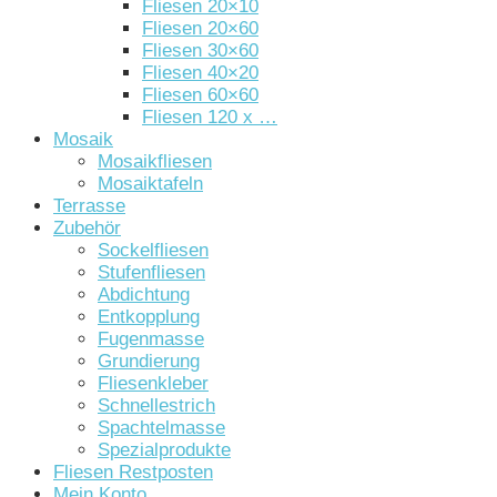
Fliesen 20×10
Fliesen 20×60
Fliesen 30×60
Fliesen 40×20
Fliesen 60×60
Fliesen 120 x …
Mosaik
Mosaikfliesen
Mosaiktafeln
Terrasse
Zubehör
Sockelfliesen
Stufenfliesen
Abdichtung
Entkopplung
Fugenmasse
Grundierung
Fliesenkleber
Schnellestrich
Spachtelmasse
Spezialprodukte
Fliesen Restposten
Mein Konto