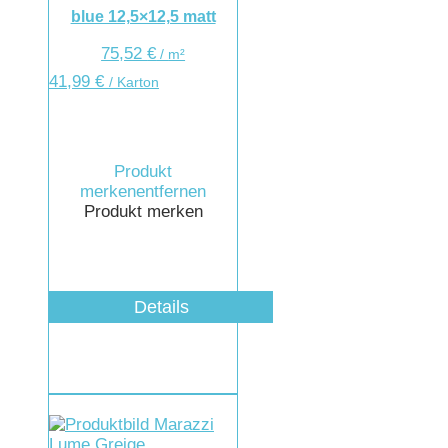
blue 12,5×12,5 matt
75,52
€
/
m²
41,99
€
/ Karton
Produkt
merken
entfernen
Produkt merken
Details