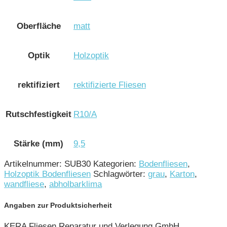
Oberfläche
matt
Optik
Holzoptik
rektifiziert
rektifizierte Fliesen
Rutschfestigkeit
R10/A
Stärke (mm)
9,5
Artikelnummer:
SUB30
Kategorien:
Bodenfliesen
,
Holzoptik Bodenfliesen
Schlagwörter:
grau
,
Karton
,
wandfliese
,
abholbarklima
Angaben zur Produktsicherheit
KERA Fliesen Reparatur und Verlegung GmbH