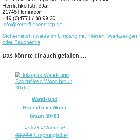
Herrlichkeitstr. 39a
21745 Hemmoor
+49 (0)4771 / 88 99 20
info@kera-fliesenshop.de
Sicherheitshinweise im Umgang mit Fliesen, Werkzeugen
oder Bauchemie
Das könnte dir auch gefallen …
Wand- und
Bodenfliese Wood
braun 30×60
17,95
€
14,95
€
/
m²
28,72
€
Ursprünglicher