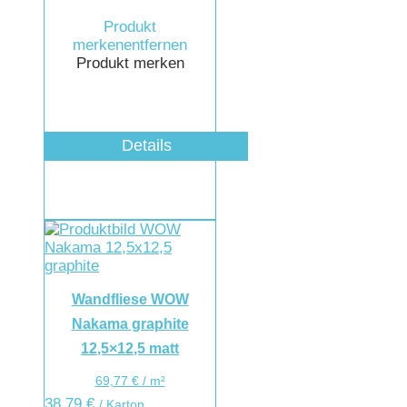
Produkt
merken
entfernen
Produkt merken
Details
Wandfliese WOW
Nakama graphite
12,5×12,5 matt
69,77
€
/
m²
38,79
€
/ Karton