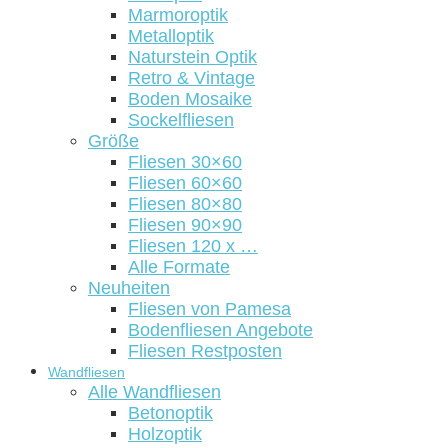
Marmoroptik
Metalloptik
Naturstein Optik
Retro & Vintage
Boden Mosaike
Sockelfliesen
Größe
Fliesen 30×60
Fliesen 60×60
Fliesen 80×80
Fliesen 90×90
Fliesen 120 x …
Alle Formate
Neuheiten
Fliesen von Pamesa
Bodenfliesen Angebote
Fliesen Restposten
Wandfliesen
Alle Wandfliesen
Betonoptik
Holzoptik