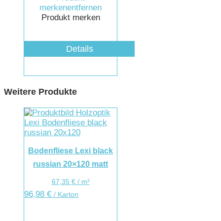
merken
entfernen
Produkt merken
Details
Weitere Produkte
Bodenfliese Lexi black
russian 20×120 matt
67,35
€
/
m²
96,98
€
/ Karton