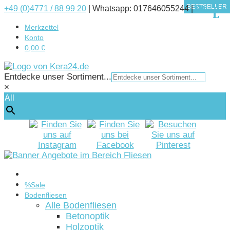
BESTSELLER
BESTSELLER
BESTSELLER
BESTSELLER
BESTSELLER
BESTSELLER
BESTSELLER
+49 (0)4771 / 88 99 20
|
Whatsapp: 017646055244 |
Kontakt
Merkzettel
Konto
0,00 €
Entdecke unser Sortiment...
×
All
Startseite
%Sale
Bodenfliesen
Alle Bodenfliesen
Betonoptik
Holzoptik