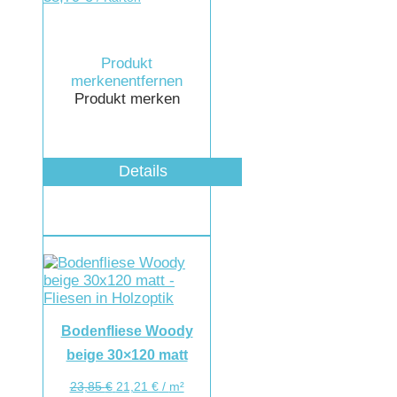
Produkt
merken
entfernen
Produkt merken
Details
Bodenfliese Woody
beige 30×120 matt
23,85
€
21,21
€
/
m²