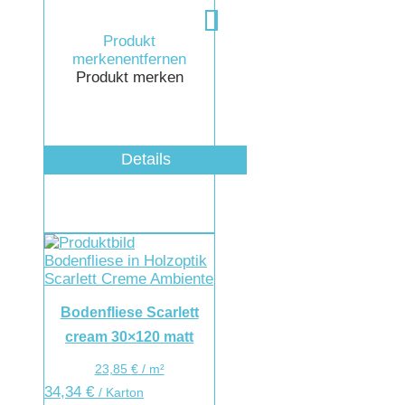
Produkt
merken
entfernen
Produkt merken
Details
Bodenfliese Scarlett
cream 30×120 matt
23,85
€
/
m²
34,34
€
/ Karton