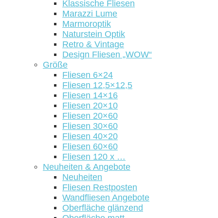
Klassische Fliesen
Marazzi Lume
Marmoroptik
Naturstein Optik
Retro & Vintage
Design Fliesen „WOW“
Größe
Fliesen 6×24
Fliesen 12,5×12,5
Fliesen 14×16
Fliesen 20×10
Fliesen 20×60
Fliesen 30×60
Fliesen 40×20
Fliesen 60×60
Fliesen 120 x …
Neuheiten & Angebote
Neuheiten
Fliesen Restposten
Wandfliesen Angebote
Oberfläche glänzend