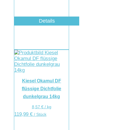
Details
Kiesel Okamul DF
flüssige Dichtfolie
dunkelgrau 14kg
8,57
€
/
kg
119,99
€
/ Stück