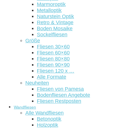
Marmoroptik
Metalloptik
Naturstein Optik
Retro & Vintage
Boden Mosaike
Sockelfliesen
Größe
Fliesen 30×60
Fliesen 60×60
Fliesen 80×80
Fliesen 90×90
Fliesen 120 x …
Alle Formate
Neuheiten
Fliesen von Pamesa
Bodenfliesen Angebote
Fliesen Restposten
Wandfliesen
Alle Wandfliesen
Betonoptik
Holzoptik