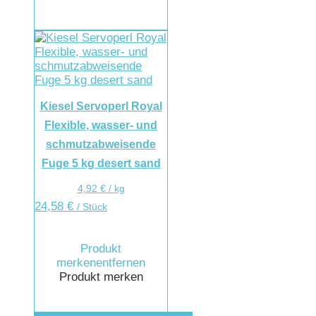
Kiesel Servoperl Royal
Flexible, wasser- und
schmutzabweisende
Fuge 5 kg desert sand
4,92
€
/
kg
24,58
€
/ Stück
Produkt
merken
entfernen
Produkt merken