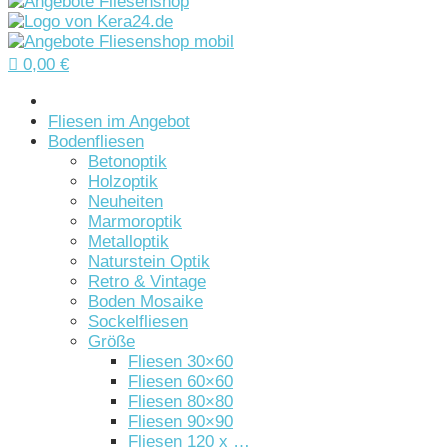

0,00
€
Startseite
Fliesen im Angebot
Bodenfliesen
Betonoptik
Holzoptik
Neuheiten
Marmoroptik
Metalloptik
Naturstein Optik
Retro & Vintage
Boden Mosaike
Sockelfliesen
Größe
Fliesen 30×60
Fliesen 60×60
Fliesen 80×80
Fliesen 90×90
Fliesen 120 x …