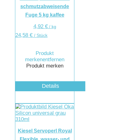
schmutzabweisende
Fuge 5 kg kaffee
4,92
€
/
kg
24,58
€
/ Stück
Produkt
merken
entfernen
Produkt merken
Details
Kiesel Servoperl Royal
Flexible, wasser- und