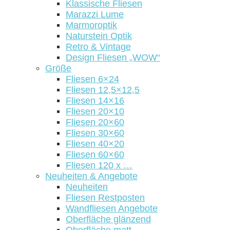
Klassische Fliesen
Marazzi Lume
Marmoroptik
Naturstein Optik
Retro & Vintage
Design Fliesen „WOW“
Größe
Fliesen 6×24
Fliesen 12,5×12,5
Fliesen 14×16
Fliesen 20×10
Fliesen 20×60
Fliesen 30×60
Fliesen 40×20
Fliesen 60×60
Fliesen 120 x …
Neuheiten & Angebote
Neuheiten
Fliesen Restposten
Wandfliesen Angebote
Oberfläche glänzend