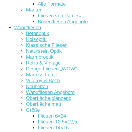
Alle Formate
Marken
Fliesen von Pamesa
Bodenfliesen Angebote
Wandfliesen
Betonoptik
Holzoptik
Klassische Fliesen
Naturstein Optik
Marmoroptik
Retro & Vintage
Design Fliesen „WOW“
Marazzi Lume
Villeroy & Boch
Neuheiten
Wandfliesen Angebote
Oberfläche glänzend
Oberfläche matt
Größe
Fliesen 6×24
Fliesen 12,5×12,5
Fliesen 14×16