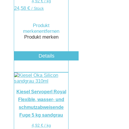
4,92
€
/
kg
24,58
€
/ Stück
Produkt
merken
entfernen
Produkt merken
Details
Kiesel Servoperl Royal
Flexible, wasser- und
schmutzabweisende
Fuge 5 kg sandgrau
4,92
€
/
kg