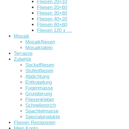
Fliesen 20×10
Fliesen 20×60
Fliesen 30×60
Fliesen 40×20
Fliesen 60×60
Fliesen 120 x …
Mosaik
Mosaikfliesen
Mosaiktafeln
Terrasse
Zubehör
Sockelfliesen
Stufenfliesen
Abdichtung
Entkopplung
Fugenmasse
Grundierung
Fliesenkleber
Schnellestrich
Spachtelmasse
Spezialprodukte
Fliesen Restposten
Mein Konto