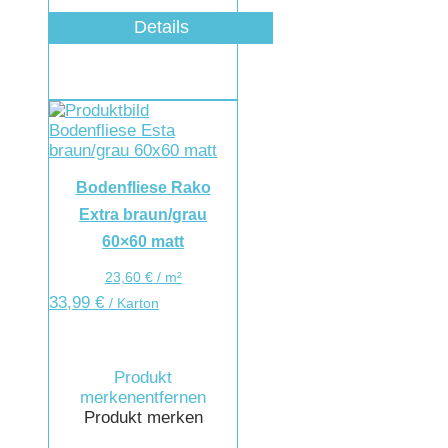
Details
Bodenfliese Rako
Extra braun/grau
60×60 matt
23,60
€
/
m²
33,99
€
/ Karton
Produkt
merken
entfernen
Produkt merken