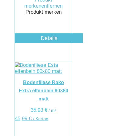
merken
entfernen
Produkt merken
Details
Bodenfliese Rako
Extra elfenbein 80×80
matt
35,93
€
/
m²
45,99
€
/ Karton