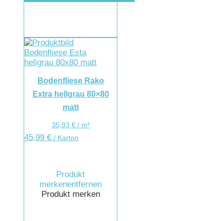
Bodenfliese Rako
Extra hellgrau 80×80
matt
35,93
€
/
m²
45,99
€
/ Karton
Produkt
merken
entfernen
Produkt merken