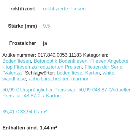
rektifiziert
rektifizierte Fliesen
Stärke (mm)
9,5
Frostsicher
ja
Artikelnummer:
017.840.0053.11183
Kategorien:
Bodenfliesen
,
Betonoptik Bodenfliesen
,
Fliesen Angebote
- top Fliesen zu reduzierten Preisen
,
Fliesen der Serie
"Valenza"
Schlagwörter:
bodenfliese
,
Karton
,
white
,
wandfliese
,
abholbarschreiber
,
marmor
50,99
€
Ursprünglicher Preis war: 50,99 €
48,87
€
Aktueller
Preis ist: 48,87 €.
/ Karton
35,41
€
33,94
€
/
m²
Enthalten sind: 1,44
m²