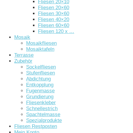
Fliesen 20×10
Fliesen 20×60
Fliesen 30×60
Fliesen 40×20
Fliesen 60×60
Fliesen 120 x …
Mosaik
Mosaikfliesen
Mosaiktafeln
Terrasse
Zubehör
Sockelfliesen
Stufenfliesen
Abdichtung
Entkopplung
Fugenmasse
Grundierung
Fliesenkleber
Schnellestrich
Spachtelmasse
Spezialprodukte
Fliesen Restposten
Mein Konto