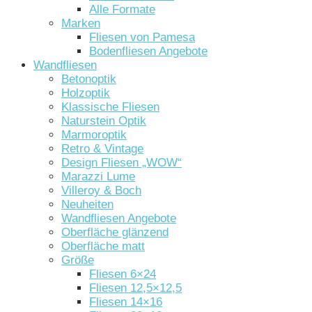
Alle Formate
Marken
Fliesen von Pamesa
Bodenfliesen Angebote
Wandfliesen
Betonoptik
Holzoptik
Klassische Fliesen
Naturstein Optik
Marmoroptik
Retro & Vintage
Design Fliesen „WOW“
Marazzi Lume
Villeroy & Boch
Neuheiten
Wandfliesen Angebote
Oberfläche glänzend
Oberfläche matt
Größe
Fliesen 6×24
Fliesen 12,5×12,5
Fliesen 14×16