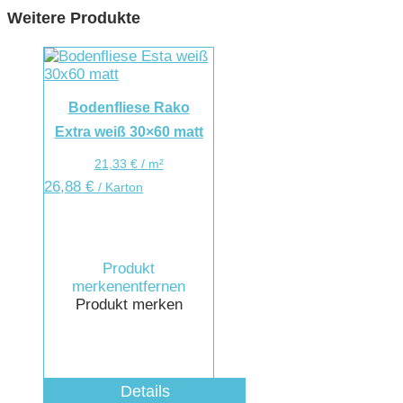
Weitere Produkte
Bodenfliese Rako
Extra weiß 30×60 matt
21,33
€
/
m²
26,88
€
/ Karton
Produkt
merken
entfernen
Produkt merken
Details