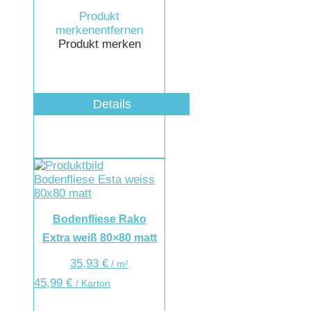
Produkt
merken
entfernen
Produkt merken
Details
Bodenfliese Rako
Extra weiß 80×80 matt
35,93
€
/
m²
45,99
€
/ Karton