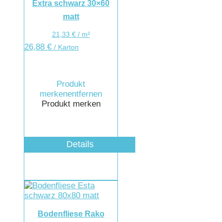
Extra schwarz 30×60
matt
21,33
€
/
m²
26,88
€
/ Karton
Produkt
merken
entfernen
Produkt merken
Details
Bodenfliese Rako