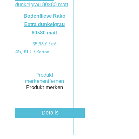
Bodenfliese Rako
Extra dunkelgrau
80×80 matt
35,93
€
/
m²
45,99
€
/ Karton
Produkt
merken
entfernen
Produkt merken
Details