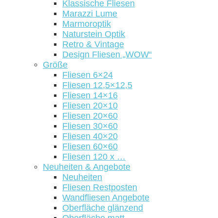
Klassische Fliesen
Marazzi Lume
Marmoroptik
Naturstein Optik
Retro & Vintage
Design Fliesen „WOW“
Größe
Fliesen 6×24
Fliesen 12,5×12,5
Fliesen 14×16
Fliesen 20×10
Fliesen 20×60
Fliesen 30×60
Fliesen 40×20
Fliesen 60×60
Fliesen 120 x …
Neuheiten & Angebote
Neuheiten
Fliesen Restposten
Wandfliesen Angebote
Oberfläche glänzend