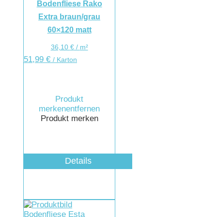
Bodenfliese Rako
Extra braun/grau
60×120 matt
36,10
€
/
m²
51,99
€
/ Karton
Produkt
merken
entfernen
Produkt merken
Details