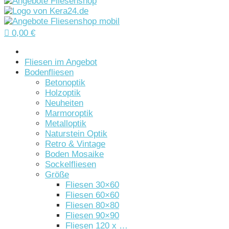

0,00
€
Startseite
Fliesen im Angebot
Bodenfliesen
Betonoptik
Holzoptik
Neuheiten
Marmoroptik
Metalloptik
Naturstein Optik
Retro & Vintage
Boden Mosaike
Sockelfliesen
Größe
Fliesen 30×60
Fliesen 60×60
Fliesen 80×80
Fliesen 90×90
Fliesen 120 x …