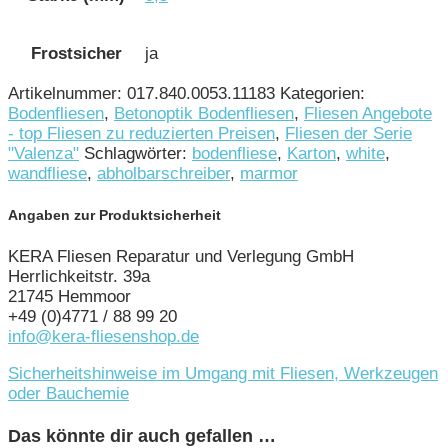
Frostsicher
ja
Artikelnummer:
017.840.0053.11183
Kategorien:
Bodenfliesen
,
Betonoptik Bodenfliesen
,
Fliesen Angebote
- top Fliesen zu reduzierten Preisen
,
Fliesen der Serie
"Valenza"
Schlagwörter:
bodenfliese
,
Karton
,
white
,
wandfliese
,
abholbarschreiber
,
marmor
Angaben zur Produktsicherheit
KERA Fliesen Reparatur und Verlegung GmbH
Herrlichkeitstr. 39a
21745 Hemmoor
+49 (0)4771 / 88 99 20
info@kera-fliesenshop.de
Sicherheitshinweise im Umgang mit Fliesen, Werkzeugen
oder Bauchemie
Das könnte dir auch gefallen …