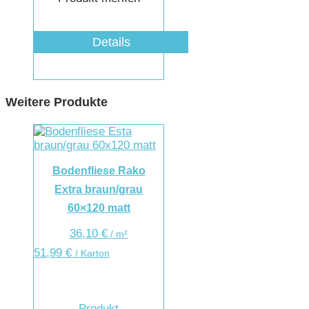
Details
Weitere Produkte
Bodenfliese Rako
Extra braun/grau
60×120 matt
36,10
€
/
m²
51,99
€
/ Karton
Produkt