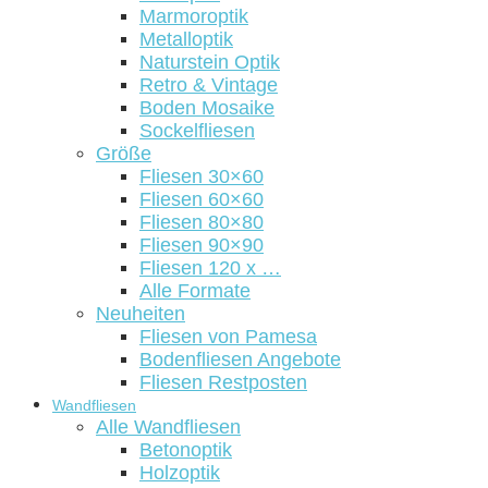
Marmoroptik
Metalloptik
Naturstein Optik
Retro & Vintage
Boden Mosaike
Sockelfliesen
Größe
Fliesen 30×60
Fliesen 60×60
Fliesen 80×80
Fliesen 90×90
Fliesen 120 x …
Alle Formate
Neuheiten
Fliesen von Pamesa
Bodenfliesen Angebote
Fliesen Restposten
Wandfliesen
Alle Wandfliesen
Betonoptik
Holzoptik