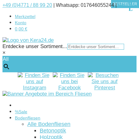
BESTSELLER
BESTSELLER
BESTSELLER
BESTSELLER
BESTSELLER
+49 (0)4771 / 88 99 20
|
Whatsapp: 017646055244 |
Kontakt
Merkzettel
Konto
0,00 €
Entdecke unser Sortiment...
×
All
Startseite
%Sale
Bodenfliesen
Alle Bodenfliesen
Betonoptik
Holzoptik