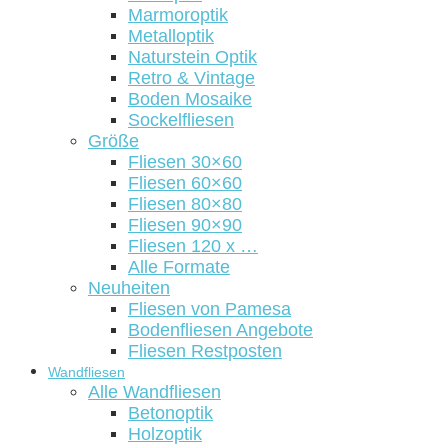
Marmoroptik
Metalloptik
Naturstein Optik
Retro & Vintage
Boden Mosaike
Sockelfliesen
Größe
Fliesen 30×60
Fliesen 60×60
Fliesen 80×80
Fliesen 90×90
Fliesen 120 x …
Alle Formate
Neuheiten
Fliesen von Pamesa
Bodenfliesen Angebote
Fliesen Restposten
Wandfliesen
Alle Wandfliesen
Betonoptik
Holzoptik