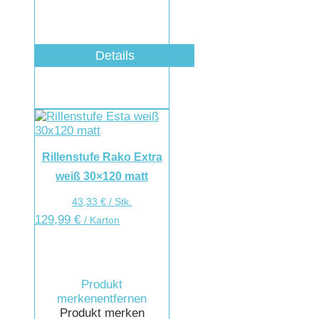
Details
Rillenstufe Rako Extra
weiß 30×120 matt
43,33
€
/
Stk.
129,99
€
/ Karton
Produkt
merken
entfernen
Produkt merken