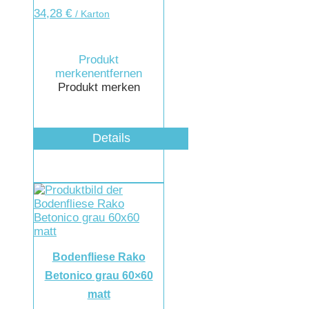
34,28
€
/ Karton
Produkt
merken
entfernen
Produkt merken
Details
Bodenfliese Rako
Betonico grau 60×60
matt