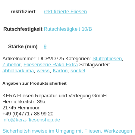
rektifiziert
rektifizierte Fliesen
Rutschfestigkeit
Rutschfestigkeit 10/B
Stärke (mm)
9
Artikelnummer:
DCPVD725
Kategorien:
Stufenfliesen
,
Zubehör
,
Fliesenserie Rako Extra
Schlagwörter:
abholbarklima
,
weiss
,
Karton
,
sockel
Angaben zur Produktsicherheit
KERA Fliesen Reparatur und Verlegung GmbH
Herrlichkeitstr. 39a
21745 Hemmoor
+49 (0)4771 / 88 99 20
info@kera-fliesenshop.de
Sicherheitshinweise im Umgang mit Fliesen, Werkzeugen