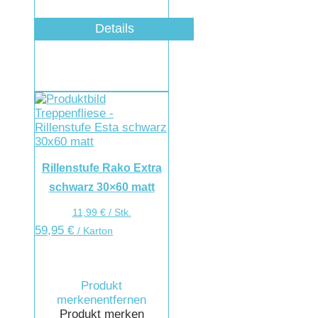
Details
Rillenstufe Rako Extra
schwarz 30×60 matt
11,99
€
/
Stk.
59,95
€
/ Karton
Produkt
merken
entfernen
Produkt merken