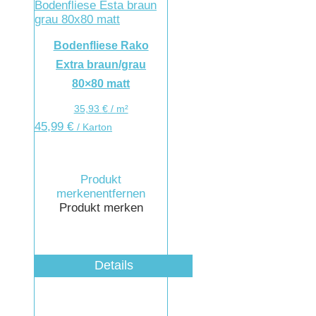
Bodenfliese Rako
Extra braun/grau
80×80 matt
35,93
€
/
m²
45,99
€
/ Karton
Produkt
merken
entfernen
Produkt merken
Details