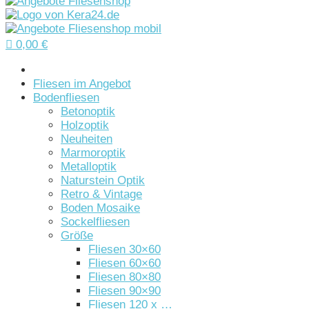

0,00
€
Startseite
Fliesen im Angebot
Bodenfliesen
Betonoptik
Holzoptik
Neuheiten
Marmoroptik
Metalloptik
Naturstein Optik
Retro & Vintage
Boden Mosaike
Sockelfliesen
Größe
Fliesen 30×60
Fliesen 60×60
Fliesen 80×80
Fliesen 90×90
Fliesen 120 x …