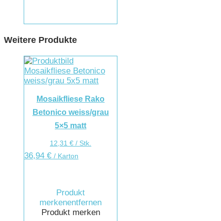
Weitere Produkte
Mosaikfliese Rako
Betonico weiss/grau
5×5 matt
12,31
€
/
Stk.
36,94
€
/ Karton
Produkt
merken
entfernen
Produkt merken