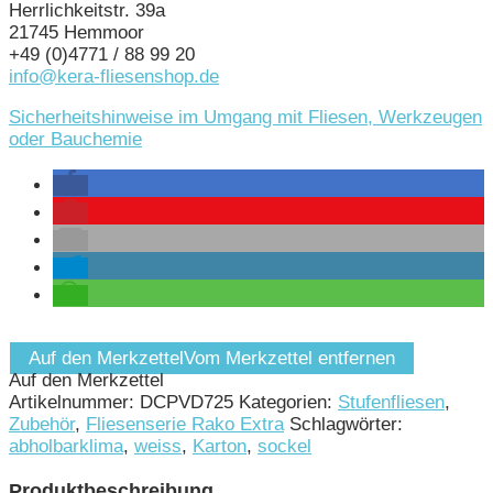
Herrlichkeitstr. 39a
21745 Hemmoor
+49 (0)4771 / 88 99 20
info@kera-fliesenshop.de
Sicherheitshinweise im Umgang mit Fliesen, Werkzeugen
oder Bauchemie
Auf den Merkzettel
Vom Merkzettel entfernen
Auf den Merkzettel
Artikelnummer:
DCPVD725
Kategorien:
Stufenfliesen
,
Zubehör
,
Fliesenserie Rako Extra
Schlagwörter:
abholbarklima
,
weiss
,
Karton
,
sockel
Produktbeschreibung