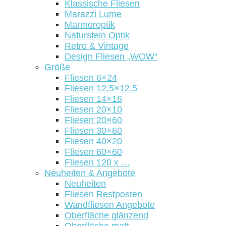
Klassische Fliesen
Marazzi Lume
Marmoroptik
Naturstein Optik
Retro & Vintage
Design Fliesen „WOW“
Größe
Fliesen 6×24
Fliesen 12,5×12,5
Fliesen 14×16
Fliesen 20×10
Fliesen 20×60
Fliesen 30×60
Fliesen 40×20
Fliesen 60×60
Fliesen 120 x …
Neuheiten & Angebote
Neuheiten
Fliesen Restposten
Wandfliesen Angebote
Oberfläche glänzend