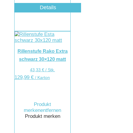
Details
Rillenstufe Rako Extra
schwarz 30×120 matt
43,33
€
/
Stk.
129,99
€
/ Karton
Produkt
merken
entfernen
Produkt merken