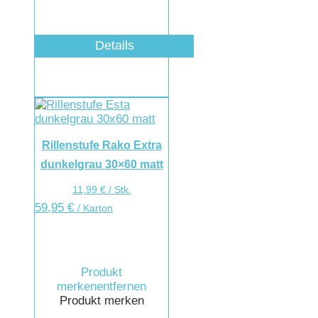
Details
Rillenstufe Rako Extra
dunkelgrau 30×60 matt
11,99
€
/
Stk.
59,95
€
/ Karton
Produkt
merken
entfernen
Produkt merken