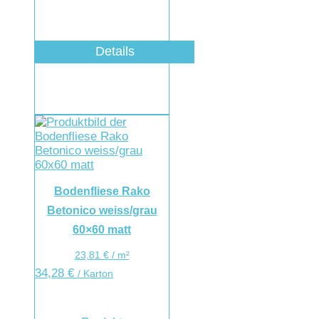
Details
Bodenfliese Rako
Betonico weiss/grau
60×60 matt
23,81
€
/
m²
34,28
€
/ Karton