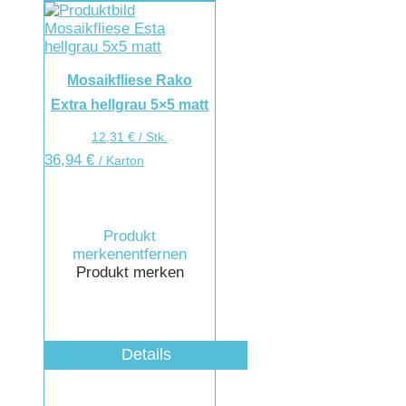
Mosaikfliese Rako
Extra hellgrau 5×5 matt
12,31
€
/
Stk.
36,94
€
/ Karton
Produkt
merken
entfernen
Produkt merken
Details