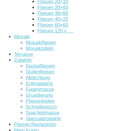
Fliesen 20×10
Fliesen 20×60
Fliesen 30×60
Fliesen 40×20
Fliesen 60×60
Fliesen 120 x …
Mosaik
Mosaikfliesen
Mosaiktafeln
Terrasse
Zubehör
Sockelfliesen
Stufenfliesen
Abdichtung
Entkopplung
Fugenmasse
Grundierung
Fliesenkleber
Schnellestrich
Spachtelmasse
Spezialprodukte
Fliesen Restposten
Mein Konto