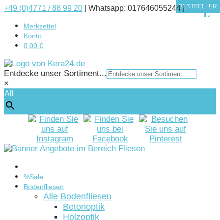
BESTSELLER
BESTSELLER
BESTSELLER
BESTSELLER
BESTSELLER
+49 (0)4771 / 88 99 20
|
Whatsapp: 017646055244 |
Kontakt
Merkzettel
Konto
0,00 €
Entdecke unser Sortiment...
×
All
Startseite
%Sale
Bodenfliesen
Alle Bodenfliesen
Betonoptik
Holzoptik