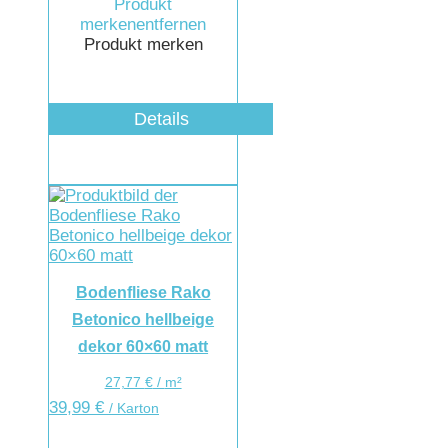
Produkt
merken
entfernen
Produkt merken
Details
Bodenfliese Rako
Betonico hellbeige
dekor 60×60 matt
27,77
€
/
m²
39,99
€
/ Karton