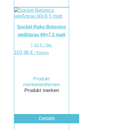
Sockel Rako Betonico
weiß/grau 60×7,2 matt
7,43
€
/
Stk.
103,96
€
/ Karton
Produkt
merken
entfernen
Produkt merken
Details