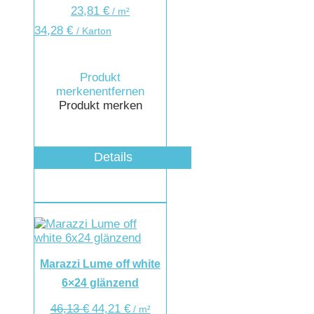
23,81
€
/
m²
34,28
€
/ Karton
Produkt
merken
entfernen
Produkt merken
Details
Marazzi Lume off white
6×24 glänzend
46,13
€
44,21
€
/
m²