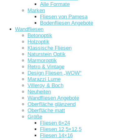
Alle Formate
Marken
Fliesen von Pamesa
Bodenfliesen Angebote
Wandfliesen
Betonoptik
Holzoptik
Klassische Fliesen
Naturstein Optik
Marmoroptik
Retro & Vintage
Design Fliesen „WOW“
Marazzi Lume
Villeroy & Boch
Neuheiten
Wandfliesen Angebote
Oberfläche glänzend
Oberfläche matt
Größe
Fliesen 6×24
Fliesen 12,5×12,5
Fliesen 14×16