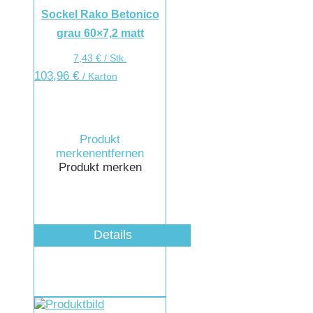
Sockel Rako Betonico
grau 60×7,2 matt
7,43
€
/
Stk.
103,96
€
/ Karton
Produkt
merken
entfernen
Produkt merken
Details