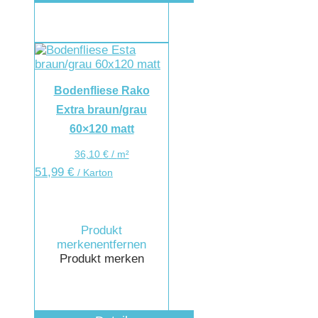
Bodenfliese Rako
Extra braun/grau
60×120 matt
36,10
€
/
m²
51,99
€
/ Karton
Produkt
merken
entfernen
Produkt merken