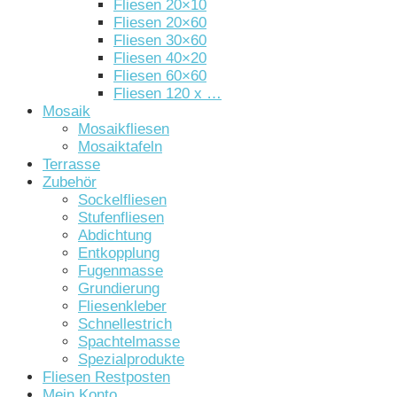
Fliesen 20×10
Fliesen 20×60
Fliesen 30×60
Fliesen 40×20
Fliesen 60×60
Fliesen 120 x …
Mosaik
Mosaikfliesen
Mosaiktafeln
Terrasse
Zubehör
Sockelfliesen
Stufenfliesen
Abdichtung
Entkopplung
Fugenmasse
Grundierung
Fliesenkleber
Schnellestrich
Spachtelmasse
Spezialprodukte
Fliesen Restposten
Mein Konto