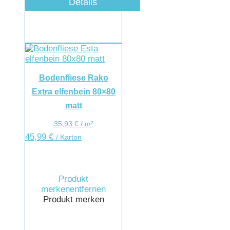
Details
Bodenfliese Rako
Extra elfenbein 80×80
matt
35,93
€
/
m²
45,99
€
/ Karton
Produkt
merken
entfernen
Produkt merken