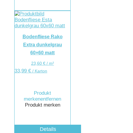
Bodenfliese Rako
Extra dunkelgrau
60×60 matt
23,60
€
/
m²
33,99
€
/ Karton
Produkt
merken
entfernen
Produkt merken
Details