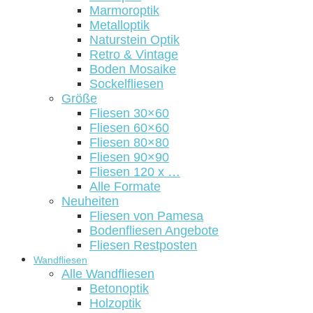
Marmoroptik
Metalloptik
Naturstein Optik
Retro & Vintage
Boden Mosaike
Sockelfliesen
Größe
Fliesen 30×60
Fliesen 60×60
Fliesen 80×80
Fliesen 90×90
Fliesen 120 x …
Alle Formate
Neuheiten
Fliesen von Pamesa
Bodenfliesen Angebote
Fliesen Restposten
Wandfliesen
Alle Wandfliesen
Betonoptik
Holzoptik