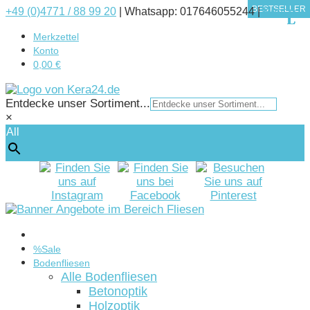
BESTSELLER
BESTSELLER
BESTSELLER
BESTSELLER
BESTSELLER
BESTSELLER
BESTSELLER
BESTSELLER
BESTSELLER
BESTSELLER
+49 (0)4771 / 88 99 20
|
Whatsapp: 017646055244 |
Kontakt
Merkzettel
Konto
0,00 €
Entdecke unser Sortiment...
×
All
Startseite
%Sale
Bodenfliesen
Alle Bodenfliesen
Betonoptik
Holzoptik