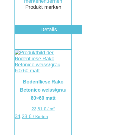
merken
entfernen
Produkt merken
Details
Bodenfliese Rako
Betonico weiss/grau
60×60 matt
23,81
€
/
m²
34,28
€
/ Karton