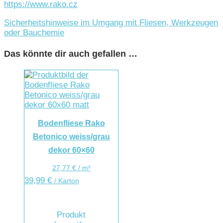
https://www.rako.cz
Sicherheitshinweise im Umgang mit Fliesen, Werkzeugen
oder Bauchemie
Das könnte dir auch gefallen …
Bodenfliese Rako
Betonico weiss/grau
dekor 60×60
27,77
€
/
m²
39,99
€
/ Karton
Produkt