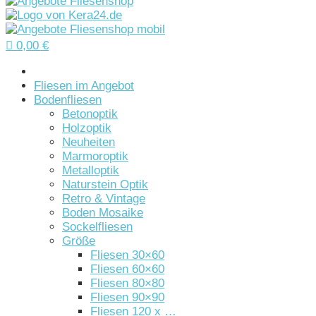

0,00
€
Startseite
Fliesen im Angebot
Bodenfliesen
Betonoptik
Holzoptik
Neuheiten
Marmoroptik
Metalloptik
Naturstein Optik
Retro & Vintage
Boden Mosaike
Sockelfliesen
Größe
Fliesen 30×60
Fliesen 60×60
Fliesen 80×80
Fliesen 90×90
Fliesen 120 x …