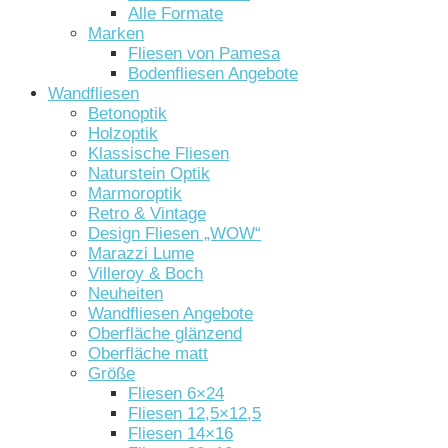
Alle Formate
Marken
Fliesen von Pamesa
Bodenfliesen Angebote
Wandfliesen
Betonoptik
Holzoptik
Klassische Fliesen
Naturstein Optik
Marmoroptik
Retro & Vintage
Design Fliesen „WOW“
Marazzi Lume
Villeroy & Boch
Neuheiten
Wandfliesen Angebote
Oberfläche glänzend
Oberfläche matt
Größe
Fliesen 6×24
Fliesen 12,5×12,5
Fliesen 14×16