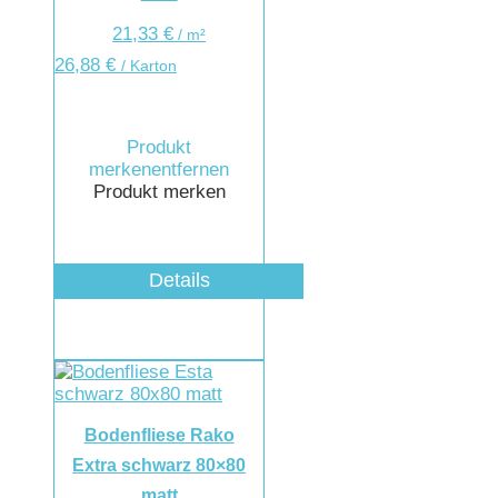
21,33
€
/
m²
26,88
€
/ Karton
Produkt
merken
entfernen
Produkt merken
Details
Bodenfliese Rako
Extra schwarz 80×80
matt