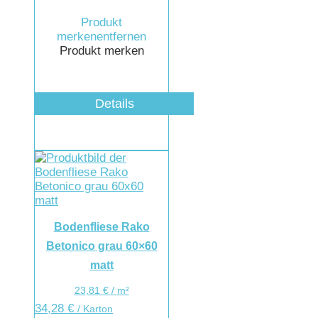
Produkt
merken
entfernen
Produkt merken
Details
Bodenfliese Rako
Betonico grau 60×60
matt
23,81
€
/
m²
34,28
€
/ Karton