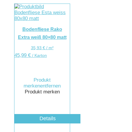
Bodenfliese Rako
Extra weiß 80×80 matt
35,93
€
/
m²
45,99
€
/ Karton
Produkt
merken
entfernen
Produkt merken
Details