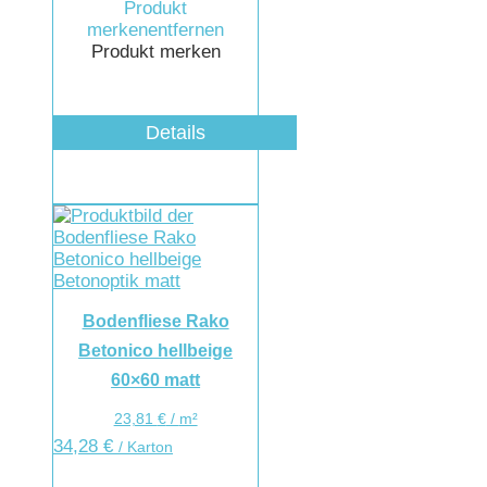
Produkt
merken
entfernen
Produkt merken
Details
Bodenfliese Rako
Betonico hellbeige
60×60 matt
23,81
€
/
m²
34,28
€
/ Karton