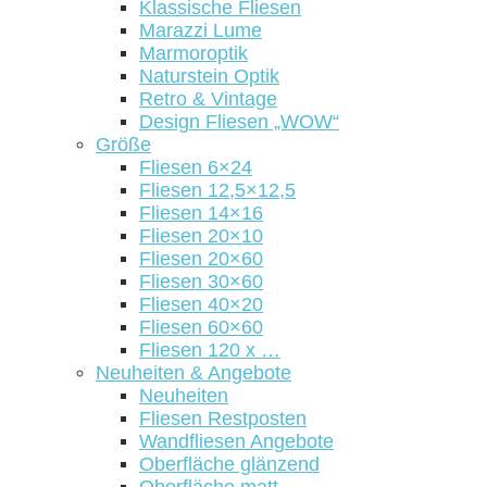
Klassische Fliesen
Marazzi Lume
Marmoroptik
Naturstein Optik
Retro & Vintage
Design Fliesen „WOW“
Größe
Fliesen 6×24
Fliesen 12,5×12,5
Fliesen 14×16
Fliesen 20×10
Fliesen 20×60
Fliesen 30×60
Fliesen 40×20
Fliesen 60×60
Fliesen 120 x …
Neuheiten & Angebote
Neuheiten
Fliesen Restposten
Wandfliesen Angebote
Oberfläche glänzend