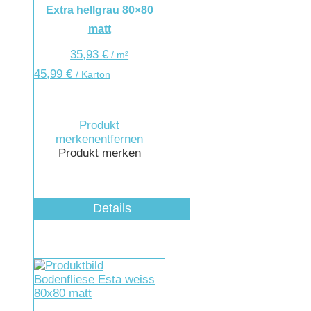
Extra hellgrau 80×80
matt
35,93
€
/
m²
45,99
€
/ Karton
Produkt
merken
entfernen
Produkt merken
Details