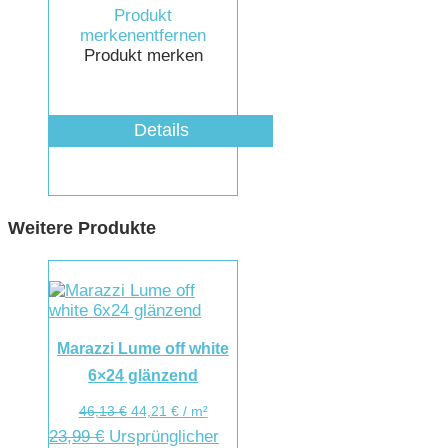
Produkt
merken
entfernen
Produkt merken
Details
Weitere Produkte
Marazzi Lume off white
6×24 glänzend
46,13
€
44,21
€
/
m²
23,99
€
Ursprünglicher