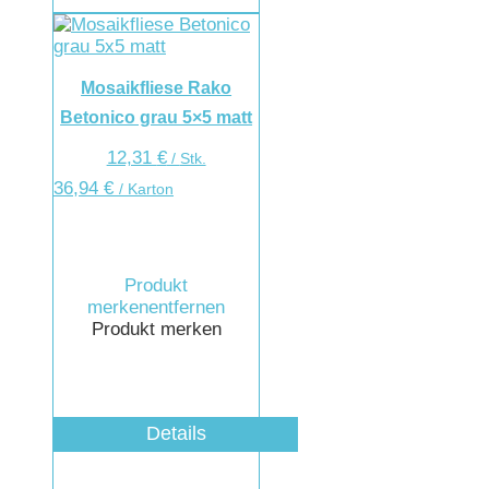
Mosaikfliese Rako
Betonico grau 5×5 matt
12,31
€
/
Stk.
36,94
€
/ Karton
Produkt
merken
entfernen
Produkt merken
Details