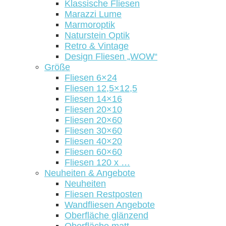
Klassische Fliesen
Marazzi Lume
Marmoroptik
Naturstein Optik
Retro & Vintage
Design Fliesen „WOW“
Größe
Fliesen 6×24
Fliesen 12,5×12,5
Fliesen 14×16
Fliesen 20×10
Fliesen 20×60
Fliesen 30×60
Fliesen 40×20
Fliesen 60×60
Fliesen 120 x …
Neuheiten & Angebote
Neuheiten
Fliesen Restposten
Wandfliesen Angebote
Oberfläche glänzend