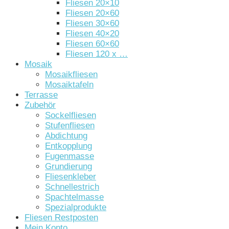
Fliesen 20×10
Fliesen 20×60
Fliesen 30×60
Fliesen 40×20
Fliesen 60×60
Fliesen 120 x …
Mosaik
Mosaikfliesen
Mosaiktafeln
Terrasse
Zubehör
Sockelfliesen
Stufenfliesen
Abdichtung
Entkopplung
Fugenmasse
Grundierung
Fliesenkleber
Schnellestrich
Spachtelmasse
Spezialprodukte
Fliesen Restposten
Mein Konto