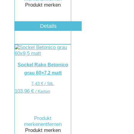
Produkt merken
Details
Sockel Rako Betonico
grau 60×7,2 matt
7,43
€
/
Stk.
103,96
€
/ Karton
Produkt
merken
entfernen
Produkt merken