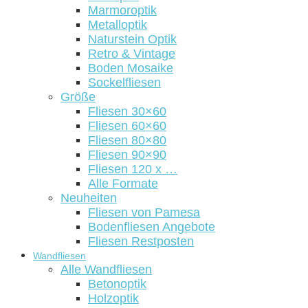
Marmoroptik
Metalloptik
Naturstein Optik
Retro & Vintage
Boden Mosaike
Sockelfliesen
Größe
Fliesen 30×60
Fliesen 60×60
Fliesen 80×80
Fliesen 90×90
Fliesen 120 x …
Alle Formate
Neuheiten
Fliesen von Pamesa
Bodenfliesen Angebote
Fliesen Restposten
Wandfliesen
Alle Wandfliesen
Betonoptik
Holzoptik