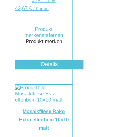
42,67
€
/
m²
42,67
€
/ Karton
Produkt
merken
entfernen
Produkt merken
Details
Mosaikfliese Rako
Extra elfenbein 10×10
matt