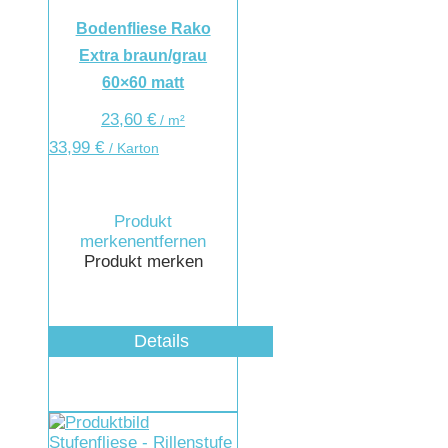
Bodenfliese Rako
Extra braun/grau
60×60 matt
23,60
€
/
m²
33,99
€
/ Karton
Produkt
merken
entfernen
Produkt merken
Details