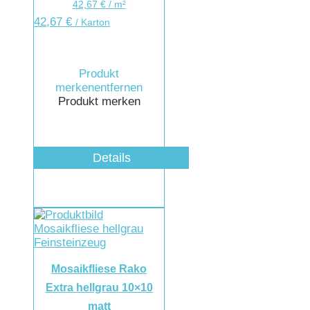
42,67
€
/
m²
42,67
€
/ Karton
Produkt
merken
entfernen
Produkt merken
Details
Mosaikfliese Rako
Extra hellgrau 10×10
matt