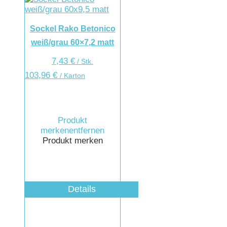
Sockel Rako Betonico
weiß/grau 60×7,2 matt
7,43
€
/
Stk.
103,96
€
/ Karton
Produkt
merken
entfernen
Produkt merken
Details