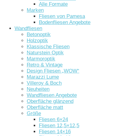
Alle Formate
Marken
Fliesen von Pamesa
Bodenfliesen Angebote
Wandfliesen
Betonoptik
Holzoptik
Klassische Fliesen
Naturstein Optik
Marmoroptik
Retro & Vintage
Design Fliesen „WOW“
Marazzi Lume
Villeroy & Boch
Neuheiten
Wandfliesen Angebote
Oberfläche glänzend
Oberfläche matt
Größe
Fliesen 6×24
Fliesen 12,5×12,5
Fliesen 14×16