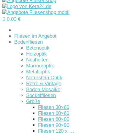

0,00
€
Startseite
Fliesen im Angebot
Bodenfliesen
Betonoptik
Holzoptik
Neuheiten
Marmoroptik
Metalloptik
Naturstein Optik
Retro & Vintage
Boden Mosaike
Sockelfliesen
Größe
Fliesen 30×60
Fliesen 60×60
Fliesen 80×80
Fliesen 90×90
Fliesen 120 x …