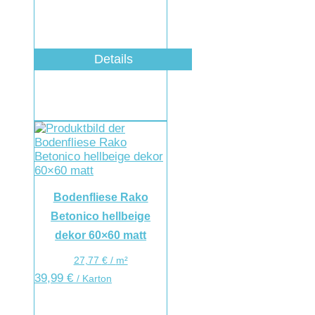
Details
Bodenfliese Rako
Betonico hellbeige
dekor 60×60 matt
27,77
€
/
m²
39,99
€
/ Karton