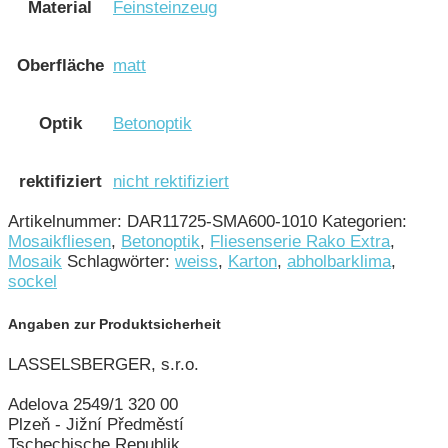
Material
Feinsteinzeug
Oberfläche
matt
Optik
Betonoptik
rektifiziert
nicht rektifiziert
Artikelnummer:
DAR11725-SMA600-1010
Kategorien:
Mosaikfliesen
,
Betonoptik
,
Fliesenserie Rako Extra
,
Mosaik
Schlagwörter:
weiss
,
Karton
,
abholbarklima
,
sockel
Angaben zur Produktsicherheit
LASSELSBERGER, s.r.o.
Adelova 2549/1 320 00
Plzeň - Jižní Předměstí
Tschechische Republik