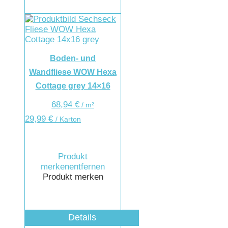
Boden- und
Wandfliese WOW Hexa
Cottage grey 14×16
68,94
€
/
m²
29,99
€
/ Karton
Produkt
merken
entfernen
Produkt merken
Details