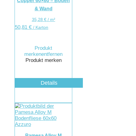
Copper 60×60 – Boden
& Wand
35,28
€
/
m²
50,81
€
/ Karton
Produkt
merken
entfernen
Produkt merken
Details
Pamesa Alloy M