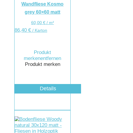
Wandfliese Kosmo
grey 60×60 matt
60,00
€
/
m²
86,40
€
/ Karton
Produkt
merken
entfernen
Produkt merken
Details