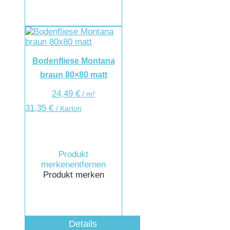
Bodenfliese Montana
braun 80×80 matt
24,49
€
/
m²
31,35
€
/ Karton
Produkt
merken
entfernen
Produkt merken
Details