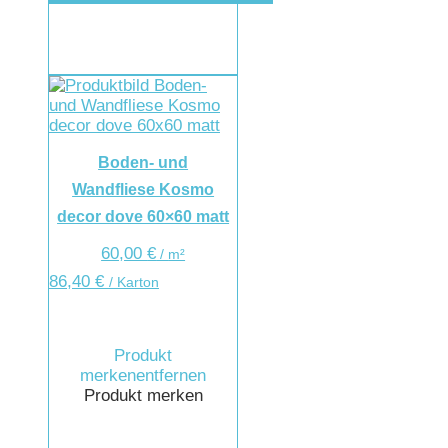
Boden- und
Wandfliese Kosmo
decor dove 60×60 matt
60,00
€
/
m²
86,40
€
/ Karton
Produkt
merken
entfernen
Produkt merken