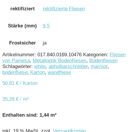
rektifiziert
rektifizierte Fliesen
Stärke (mm)
9,5
Frostsicher
ja
Artikelnummer:
017.840.0169.10476
Kategorien:
Fliesen
von Pamesa
,
Metalloptik Bodenfliesen
,
Bodenfliesen
Schlagwörter:
white
,
abholbarschreiber
,
marmor
,
bodenfliese
,
Karton
,
wandfliese
50,81
€
/ Karton
35,28
€
/
m²
Enthalten sind: 1,44
m²
inkl. 19 % MwSt.
zzgl.
Versandkosten