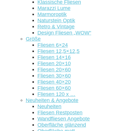
Klassische Fliesen
Marazzi Lume
Marmoroptik
Naturstein Optik
Retro & Vintage
Design Fliesen „WOW“
Größe
Fliesen 6×24
Fliesen 12,5×12,5
Fliesen 14×16
Fliesen 20×10
Fliesen 20×60
Fliesen 30×60
Fliesen 40×20
Fliesen 60×60
Fliesen 120 x …
Neuheiten & Angebote
Neuheiten
Fliesen Restposten
Wandfliesen Angebote
Oberfläche glänzend