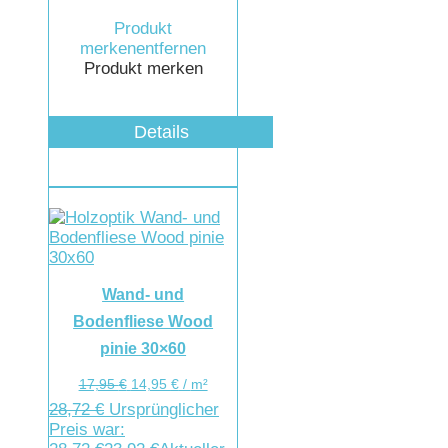
Produkt
merken
entfernen
Produkt merken
Details
Wand- und
Bodenfliese Wood
pinie 30×60
17,95
€
14,95
€
/
m²
28,72
€
Ursprünglicher
Preis war: