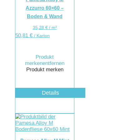
Azzurro 60×60 –
Boden & Wand
35,28
€
/
m²
50,81
€
/ Karton
Produkt
merken
entfernen
Produkt merken
Details