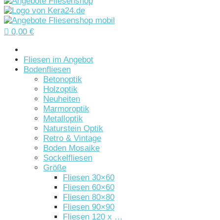

0,00
€
Startseite
Fliesen im Angebot
Bodenfliesen
Betonoptik
Holzoptik
Neuheiten
Marmoroptik
Metalloptik
Naturstein Optik
Retro & Vintage
Boden Mosaike
Sockelfliesen
Größe
Fliesen 30×60
Fliesen 60×60
Fliesen 80×80
Fliesen 90×90
Fliesen 120 x …