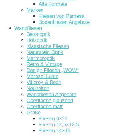
Alle Formate
Marken
Fliesen von Pamesa
Bodenfliesen Angebote
Wandfliesen
Betonoptik
Holzoptik
Klassische Fliesen
Naturstein Optik
Marmoroptik
Retro & Vintage
Design Fliesen „WOW“
Marazzi Lume
Villeroy & Boch
Neuheiten
Wandfliesen Angebote
Oberfläche glänzend
Oberfläche matt
Größe
Fliesen 6×24
Fliesen 12,5×12,5
Fliesen 14×16