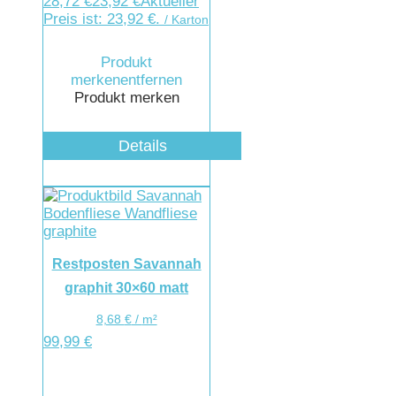
28,72 €
23,92
€
Aktueller
Preis ist: 23,92 €.
/ Karton
Produkt
merken
entfernen
Produkt merken
Details
Restposten Savannah
graphit 30×60 matt
8,68
€
/
m²
99,99
€