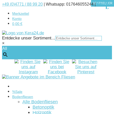
BESTSELLER
BESTSELLER
BESTSELLER
BESTSELLER
BESTSELLER
+49 (0)4771 / 88 99 20
|
Whatsapp: 017646055244 |
Kontakt
Merkzettel
Konto
0,00 €
Entdecke unser Sortiment...
×
All
Startseite
%Sale
Bodenfliesen
Alle Bodenfliesen
Betonoptik
Holzoptik