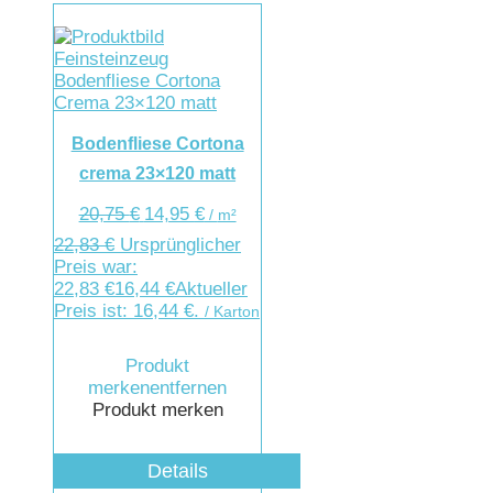
Bodenfliese Cortona
crema 23×120 matt
20,75
€
14,95
€
/
m²
22,83
€
Ursprünglicher
Preis war:
22,83 €
16,44
€
Aktueller
Preis ist: 16,44 €.
/ Karton
Produkt
merken
entfernen
Produkt merken
Details