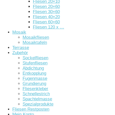
Fliesen 20×10
Fliesen 20×60
Fliesen 30×60
Fliesen 40×20
Fliesen 60×60
Fliesen 120 x …
Mosaik
Mosaikfliesen
Mosaiktafeln
Terrasse
Zubehör
Sockelfliesen
Stufenfliesen
Abdichtung
Entkopplung
Fugenmasse
Grundierung
Fliesenkleber
Schnellestrich
Spachtelmasse
Spezialprodukte
Fliesen Restposten
Mein Konto