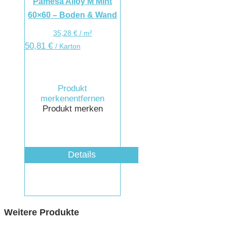
Pamesa Alloy M Mint
60×60 – Boden & Wand
35,28
€
/
m²
50,81
€
/ Karton
Produkt
merken
entfernen
Produkt merken
Details
Weitere Produkte