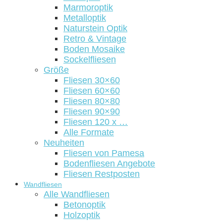
Marmoroptik
Metalloptik
Naturstein Optik
Retro & Vintage
Boden Mosaike
Sockelfliesen
Größe
Fliesen 30×60
Fliesen 60×60
Fliesen 80×80
Fliesen 90×90
Fliesen 120 x …
Alle Formate
Neuheiten
Fliesen von Pamesa
Bodenfliesen Angebote
Fliesen Restposten
Wandfliesen
Alle Wandfliesen
Betonoptik
Holzoptik