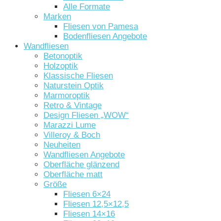
Alle Formate
Marken
Fliesen von Pamesa
Bodenfliesen Angebote
Wandfliesen
Betonoptik
Holzoptik
Klassische Fliesen
Naturstein Optik
Marmoroptik
Retro & Vintage
Design Fliesen „WOW“
Marazzi Lume
Villeroy & Boch
Neuheiten
Wandfliesen Angebote
Oberfläche glänzend
Oberfläche matt
Größe
Fliesen 6×24
Fliesen 12,5×12,5
Fliesen 14×16