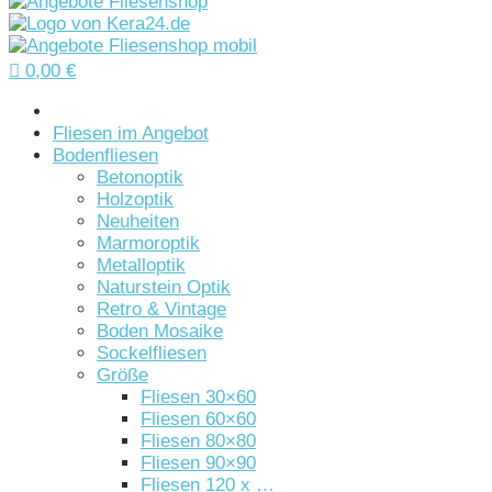

0,00
€
Startseite
Fliesen im Angebot
Bodenfliesen
Betonoptik
Holzoptik
Neuheiten
Marmoroptik
Metalloptik
Naturstein Optik
Retro & Vintage
Boden Mosaike
Sockelfliesen
Größe
Fliesen 30×60
Fliesen 60×60
Fliesen 80×80
Fliesen 90×90
Fliesen 120 x …