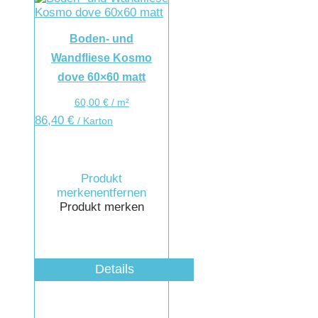
Boden- und
Wandfliese Kosmo
dove 60×60 matt
60,00
€
/
m²
86,40
€
/ Karton
Produkt
merken
entfernen
Produkt merken
Details