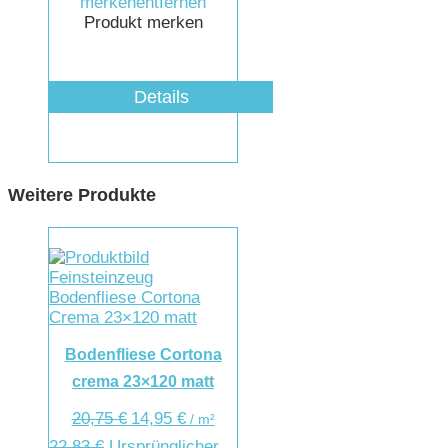
merken
entfernen
Produkt merken
Details
Weitere Produkte
Bodenfliese Cortona
crema 23×120 matt
20,75
€
14,95
€
/
m²
22,83
€
Ursprünglicher