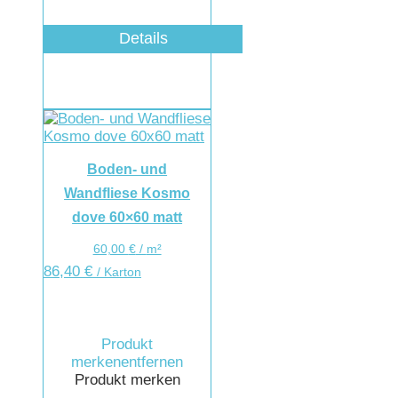
Details
Boden- und
Wandfliese Kosmo
dove 60×60 matt
60,00
€
/
m²
86,40
€
/ Karton
Produkt
merken
entfernen
Produkt merken