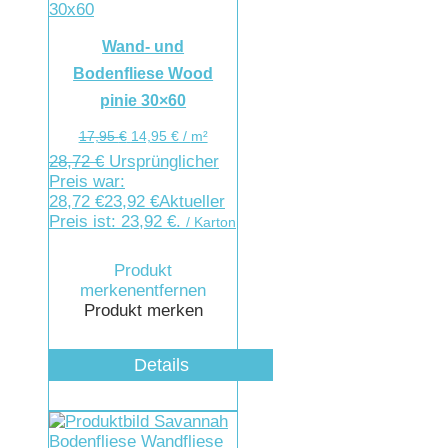
Wand- und
Bodenfliese Wood
pinie 30×60
17,95
€
14,95
€
/
m²
28,72
€
Ursprünglicher
Preis war:
28,72 €
23,92
€
Aktueller
Preis ist: 23,92 €.
/ Karton
Produkt
merken
entfernen
Produkt merken
Details