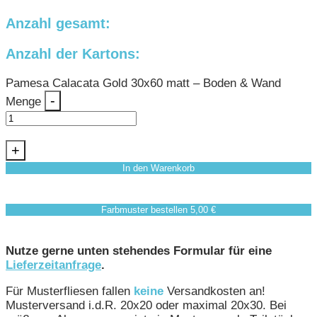
Anzahl gesamt:
Anzahl der Kartons:
Pamesa Calacata Gold 30x60 matt – Boden & Wand
-
Menge
+
In den Warenkorb
Farbmuster bestellen 5,00 €
Nutze gerne unten stehendes Formular für eine
Lieferzeitanfrage
.
Für Musterfliesen fallen
keine
Versandkosten an!
Musterversand i.d.R. 20x20 oder maximal 20x30. Bei