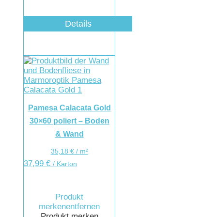
Details
Pamesa Calacata Gold
30×60 poliert – Boden
& Wand
35,18
€
/
m²
37,99
€
/ Karton
Produkt
merken
entfernen
Produkt merken