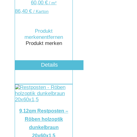
60,00
€
/
m²
86,40
€
/ Karton
Produkt
merken
entfernen
Produkt merken
Details
9,12qm Restposten –
Röben holzoptik
dunkelbraun
20x60x1,5