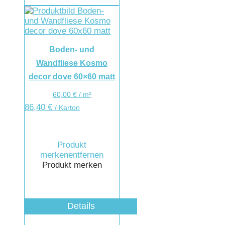
Boden- und
Wandfliese Kosmo
decor dove 60×60 matt
60,00
€
/
m²
86,40
€
/ Karton
Produkt
merken
entfernen
Produkt merken
Details