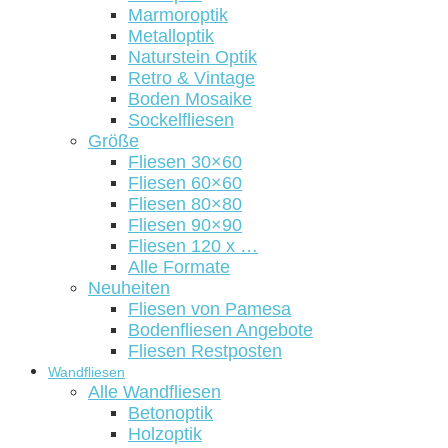
Marmoroptik
Metalloptik
Naturstein Optik
Retro & Vintage
Boden Mosaike
Sockelfliesen
Größe
Fliesen 30×60
Fliesen 60×60
Fliesen 80×80
Fliesen 90×90
Fliesen 120 x …
Alle Formate
Neuheiten
Fliesen von Pamesa
Bodenfliesen Angebote
Fliesen Restposten
Wandfliesen
Alle Wandfliesen
Betonoptik
Holzoptik