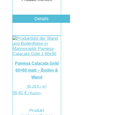
Details
Pamesa Calacata Gold
60×60 matt – Boden &
Wand
35,28
€
/
m²
50,81
€
/ Karton
Produkt