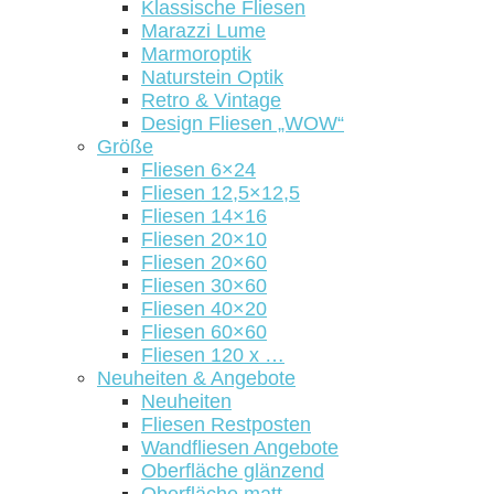
Klassische Fliesen
Marazzi Lume
Marmoroptik
Naturstein Optik
Retro & Vintage
Design Fliesen „WOW“
Größe
Fliesen 6×24
Fliesen 12,5×12,5
Fliesen 14×16
Fliesen 20×10
Fliesen 20×60
Fliesen 30×60
Fliesen 40×20
Fliesen 60×60
Fliesen 120 x …
Neuheiten & Angebote
Neuheiten
Fliesen Restposten
Wandfliesen Angebote
Oberfläche glänzend