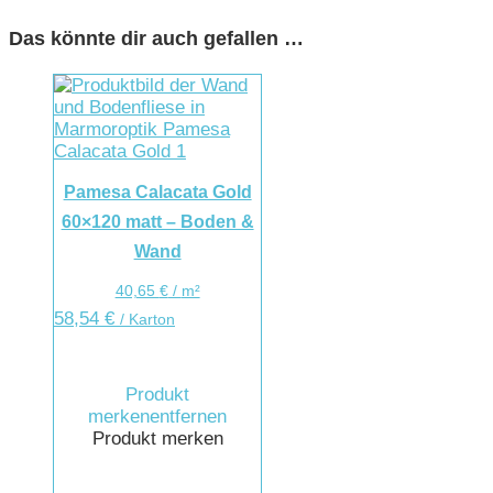
Das könnte dir auch gefallen …
Pamesa Calacata Gold
60×120 matt – Boden &
Wand
40,65
€
/
m²
58,54
€
/ Karton
Produkt
merken
entfernen
Produkt merken