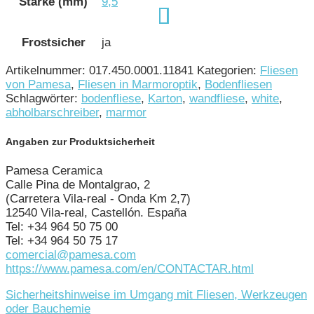
Stärke (mm)
9,5
Frostsicher
ja
Artikelnummer:
017.450.0001.11841
Kategorien:
Fliesen
von Pamesa
,
Fliesen in Marmoroptik
,
Bodenfliesen
Schlagwörter:
bodenfliese
,
Karton
,
wandfliese
,
white
,
abholbarschreiber
,
marmor
Angaben zur Produktsicherheit
Pamesa Ceramica
Calle Pina de Montalgrao, 2
(Carretera Vila-real - Onda Km 2,7)
12540 Vila-real, Castellón. España
Tel: +34 964 50 75 00
Tel: +34 964 50 75 17
comercial@pamesa.com
https://www.pamesa.com/en/CONTACTAR.html
Sicherheitshinweise im Umgang mit Fliesen, Werkzeugen
oder Bauchemie