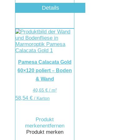
Details
Pamesa Calacata Gold
60×120 poliert – Boden
& Wand
40,65
€
/
m²
58,54
€
/ Karton
Produkt
merken
entfernen
Produkt merken