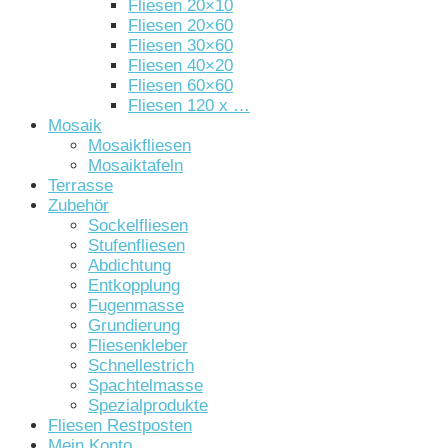
Fliesen 20×10
Fliesen 20×60
Fliesen 30×60
Fliesen 40×20
Fliesen 60×60
Fliesen 120 x …
Mosaik
Mosaikfliesen
Mosaiktafeln
Terrasse
Zubehör
Sockelfliesen
Stufenfliesen
Abdichtung
Entkopplung
Fugenmasse
Grundierung
Fliesenkleber
Schnellestrich
Spachtelmasse
Spezialprodukte
Fliesen Restposten
Mein Konto