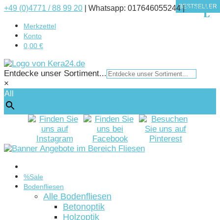
BESTSELLER
BESTSELLER
BESTSELLER
BESTSELLER
+49 (0)4771 / 88 99 20
|
Whatsapp: 017646055244 |
Kontakt
Merkzettel
Konto
0,00 €
Entdecke unser Sortiment...
×
All
Startseite
%Sale
Bodenfliesen
Alle Bodenfliesen
Betonoptik
Holzoptik