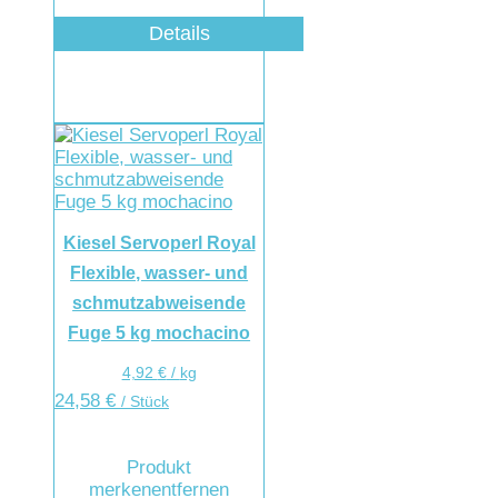
Details
Kiesel Servoperl Royal
Flexible, wasser- und
schmutzabweisende
Fuge 5 kg mochacino
4,92
€
/
kg
24,58
€
/ Stück
Produkt
merken
entfernen