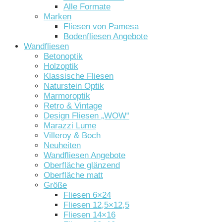
Alle Formate
Marken
Fliesen von Pamesa
Bodenfliesen Angebote
Wandfliesen
Betonoptik
Holzoptik
Klassische Fliesen
Naturstein Optik
Marmoroptik
Retro & Vintage
Design Fliesen „WOW“
Marazzi Lume
Villeroy & Boch
Neuheiten
Wandfliesen Angebote
Oberfläche glänzend
Oberfläche matt
Größe
Fliesen 6×24
Fliesen 12,5×12,5
Fliesen 14×16