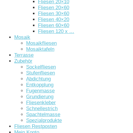
Fliesen 20×10
Fliesen 20×60
Fliesen 30×60
Fliesen 40×20
Fliesen 60×60
Fliesen 120 x …
Mosaik
Mosaikfliesen
Mosaiktafeln
Terrasse
Zubehör
Sockelfliesen
Stufenfliesen
Abdichtung
Entkopplung
Fugenmasse
Grundierung
Fliesenkleber
Schnellestrich
Spachtelmasse
Spezialprodukte
Fliesen Restposten
Mein Konto