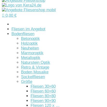

0,00
€
Startseite
Fliesen im Angebot
Bodenfliesen
Betonoptik
Holzoptik
Neuheiten
Marmoroptik
Metalloptik
Naturstein Optik
Retro & Vintage
Boden Mosaike
Sockelfliesen
Größe
Fliesen 30×60
Fliesen 60×60
Fliesen 80×80
Fliesen 90×90
Fliesen 120 x …