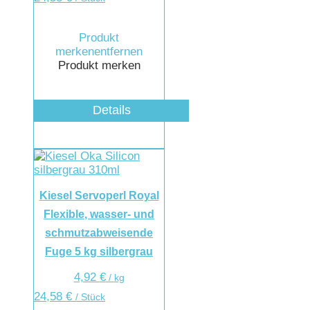
Produkt
merken
entfernen
Produkt merken
Details
Kiesel Servoperl Royal
Flexible, wasser- und
schmutzabweisende
Fuge 5 kg silbergrau
4,92
€
/
kg
24,58
€
/ Stück