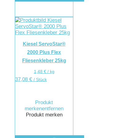
Kiesel ServoStar®
2000 Plus Flex
Fliesenkleber 25kg
1,48
€
/
kg
37,08
€
/ Stück
Produkt
merken
entfernen
Produkt merken