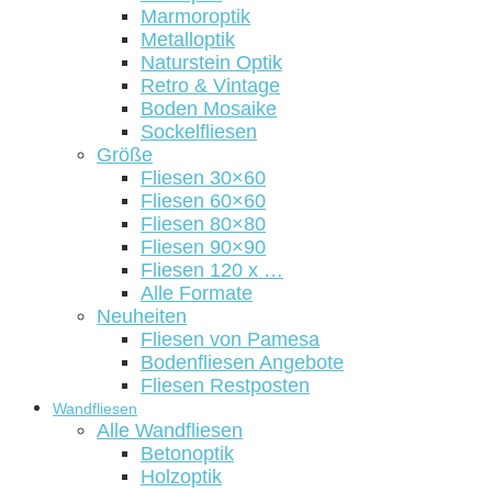
Marmoroptik
Metalloptik
Naturstein Optik
Retro & Vintage
Boden Mosaike
Sockelfliesen
Größe
Fliesen 30×60
Fliesen 60×60
Fliesen 80×80
Fliesen 90×90
Fliesen 120 x …
Alle Formate
Neuheiten
Fliesen von Pamesa
Bodenfliesen Angebote
Fliesen Restposten
Wandfliesen
Alle Wandfliesen
Betonoptik
Holzoptik