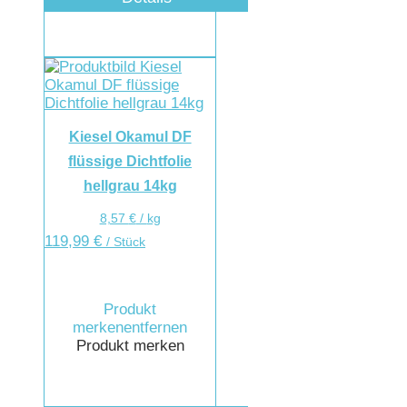
Kiesel Okamul DF
flüssige Dichtfolie
hellgrau 14kg
8,57
€
/
kg
119,99
€
/ Stück
Produkt
merken
entfernen
Produkt merken