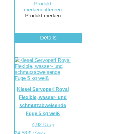
Produkt
merken
entfernen
Produkt merken
Details
Kiesel Servoperl Royal
Flexible, wasser- und
schmutzabweisende
Fuge 5 kg weiß
4,92
€
/
kg
24,58
€
/ Stück