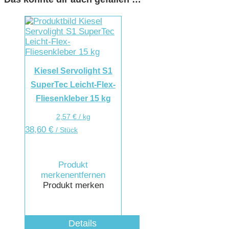
Kiesel Servolight S1
SuperTec Leicht-Flex-
Fliesenkleber 15 kg
2,57
€
/
kg
38,60
€
/ Stück
Produkt
merken
entfernen
Produkt merken
Details