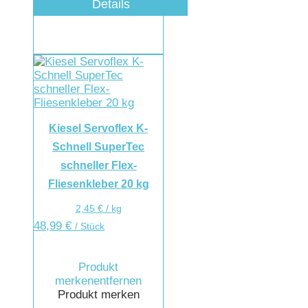
Details
Kiesel Servoflex K-
Schnell SuperTec
schneller Flex-
Fliesenkleber 20 kg
2,45
€
/
kg
48,99
€
/ Stück
Produkt
merken
entfernen
Produkt merken