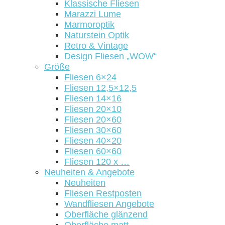
Klassische Fliesen
Marazzi Lume
Marmoroptik
Naturstein Optik
Retro & Vintage
Design Fliesen „WOW“
Größe
Fliesen 6×24
Fliesen 12,5×12,5
Fliesen 14×16
Fliesen 20×10
Fliesen 20×60
Fliesen 30×60
Fliesen 40×20
Fliesen 60×60
Fliesen 120 x …
Neuheiten & Angebote
Neuheiten
Fliesen Restposten
Wandfliesen Angebote
Oberfläche glänzend