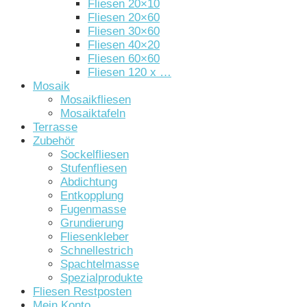
Fliesen 20×10
Fliesen 20×60
Fliesen 30×60
Fliesen 40×20
Fliesen 60×60
Fliesen 120 x …
Mosaik
Mosaikfliesen
Mosaiktafeln
Terrasse
Zubehör
Sockelfliesen
Stufenfliesen
Abdichtung
Entkopplung
Fugenmasse
Grundierung
Fliesenkleber
Schnellestrich
Spachtelmasse
Spezialprodukte
Fliesen Restposten
Mein Konto