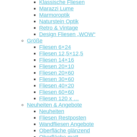
Klassische Fliesen
Marazzi Lume
Marmoroptik
Naturstein Optik
Retro & Vintage
Design Fliesen „WOW“
Größe
Fliesen 6×24
Fliesen 12,5×12,5
Fliesen 14×16
Fliesen 20×10
Fliesen 20×60
Fliesen 30×60
Fliesen 40×20
Fliesen 60×60
Fliesen 120 x …
Neuheiten & Angebote
Neuheiten
Fliesen Restposten
Wandfliesen Angebote
Oberfläche glänzend