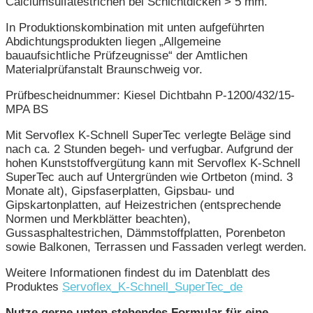
Calciumsulfatestrichen bei Schichtdicken > 5 mm.
In Produktionskombination mit unten aufgeführten
Abdichtungsprodukten liegen „Allgemeine
bauaufsichtliche Prüfzeugnisse“ der Amtlichen
Materialprüfanstalt Braunschweig vor.
Prüfbescheidnummer: Kiesel Dichtbahn P-1200/432/15-
MPA BS
Mit Servoflex K-Schnell SuperTec verlegte Beläge sind
nach ca. 2 Stunden begeh- und verfugbar. Aufgrund der
hohen Kunststoffvergütung kann mit Servoflex K-Schnell
SuperTec auch auf Untergründen wie Ortbeton (mind. 3
Monate alt), Gipsfaserplatten, Gipsbau- und
Gipskartonplatten, auf Heizestrichen (entsprechende
Normen und Merkblätter beachten),
Gussasphaltestrichen, Dämmstoffplatten, Porenbeton
sowie Balkonen, Terrassen und Fassaden verlegt werden.
Weitere Informationen findest du im Datenblatt des
Produktes
Servoflex_K-Schnell_SuperTec_de
Nutze gerne unten stehendes Formular für eine