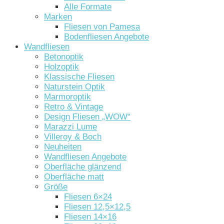
Alle Formate
Marken
Fliesen von Pamesa
Bodenfliesen Angebote
Wandfliesen
Betonoptik
Holzoptik
Klassische Fliesen
Naturstein Optik
Marmoroptik
Retro & Vintage
Design Fliesen „WOW“
Marazzi Lume
Villeroy & Boch
Neuheiten
Wandfliesen Angebote
Oberfläche glänzend
Oberfläche matt
Größe
Fliesen 6×24
Fliesen 12,5×12,5
Fliesen 14×16