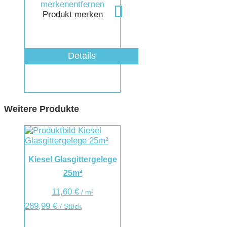
merken
entfernen
Produkt merken
Details
Weitere Produkte
Kiesel Glasgittergelege
25m²
11,60
€
/
m²
289,99
€
/ Stück