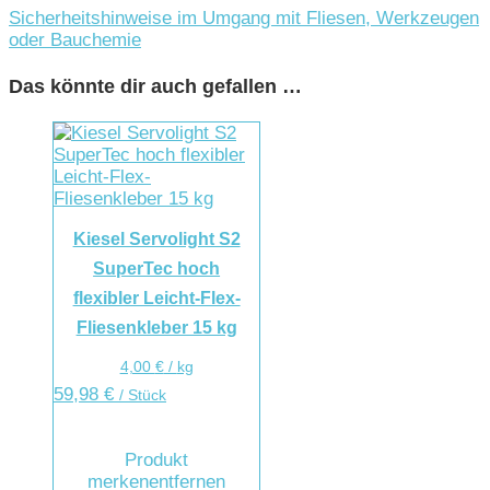
Sicherheitshinweise im Umgang mit Fliesen, Werkzeugen
oder Bauchemie
Das könnte dir auch gefallen …
Kiesel Servolight S2
SuperTec hoch
flexibler Leicht-Flex-
Fliesenkleber 15 kg
4,00
€
/
kg
59,98
€
/ Stück
Produkt
merken
entfernen