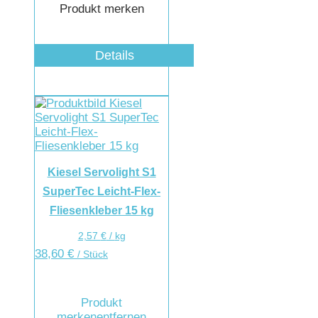
Produkt merken
Details
Kiesel Servolight S1
SuperTec Leicht-Flex-
Fliesenkleber 15 kg
2,57
€
/
kg
38,60
€
/ Stück
Produkt
merken
entfernen