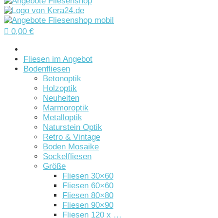

0,00
€
Startseite
Fliesen im Angebot
Bodenfliesen
Betonoptik
Holzoptik
Neuheiten
Marmoroptik
Metalloptik
Naturstein Optik
Retro & Vintage
Boden Mosaike
Sockelfliesen
Größe
Fliesen 30×60
Fliesen 60×60
Fliesen 80×80
Fliesen 90×90
Fliesen 120 x …