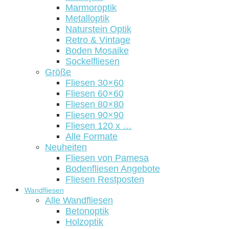
Marmoroptik
Metalloptik
Naturstein Optik
Retro & Vintage
Boden Mosaike
Sockelfliesen
Größe
Fliesen 30×60
Fliesen 60×60
Fliesen 80×80
Fliesen 90×90
Fliesen 120 x …
Alle Formate
Neuheiten
Fliesen von Pamesa
Bodenfliesen Angebote
Fliesen Restposten
Wandfliesen
Alle Wandfliesen
Betonoptik
Holzoptik