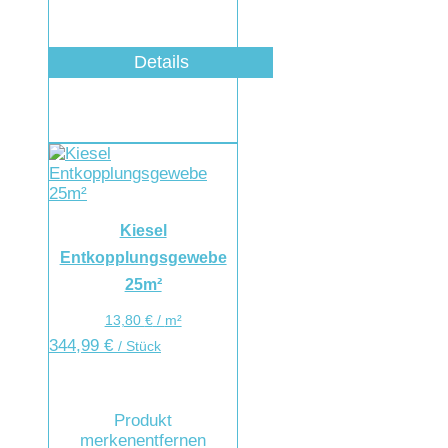
Details
Kiesel
Entkopplungsgewebe
25m²
13,80
€
/
m²
344,99
€
/ Stück
Produkt
merken
entfernen