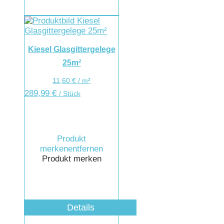
Kiesel Glasgittergelege
25m²
11,60
€
/
m²
289,99
€
/ Stück
Produkt
merken
entfernen
Produkt merken
Details