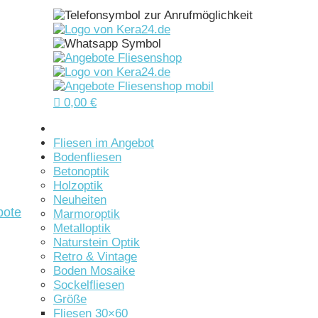

0,00
€
Startseite
Fliesen im Angebot
Bodenfliesen
Betonoptik
Holzoptik
Neuheiten
bote
Marmoroptik
Metalloptik
Naturstein Optik
Retro & Vintage
Boden Mosaike
Sockelfliesen
Größe
Fliesen 30×60