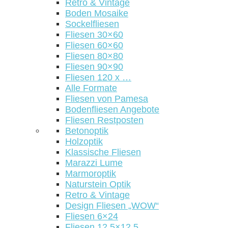
Retro & Vintage
Boden Mosaike
Sockelfliesen
Fliesen 30×60
Fliesen 60×60
Fliesen 80×80
Fliesen 90×90
Fliesen 120 x …
Alle Formate
Fliesen von Pamesa
Bodenfliesen Angebote
Fliesen Restposten
Betonoptik
Holzoptik
Klassische Fliesen
Marazzi Lume
Marmoroptik
Naturstein Optik
Retro & Vintage
Design Fliesen „WOW“
Fliesen 6×24
Fliesen 12,5×12,5