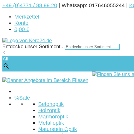
+49 (0)4771 / 88 99 20
|
Whatsapp: 017646055244 |
K
Merkzettel
Konto
0,00 €
Entdecke unser Sortiment...
×
All
Startseite
%Sale
Betonoptik
Holzoptik
Marmoroptik
Metalloptik
Naturstein Optik