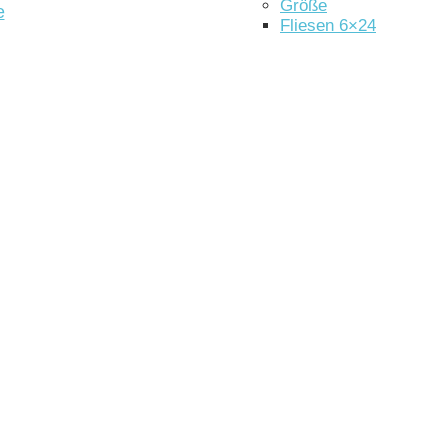
Größe
e
Fliesen 6×24