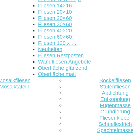
Fliesen 14×16
Fliesen 20×10
Fliesen 20×60
Fliesen 30×60
Fliesen 40×20
Fliesen 60×60
Fliesen 120 x …
Neuheiten
Fliesen Restposten
Wandfliesen Angebote
Oberfläche glänzend
Oberfläche matt
Mosaikfliesen
Sockelfliesen
Mosaiktafeln
Stufenfliesen
Abdichtung
Entkopplung
Fugenmasse
Grundierung
Fliesenkleber
Schnellestrich
Spachtelmass