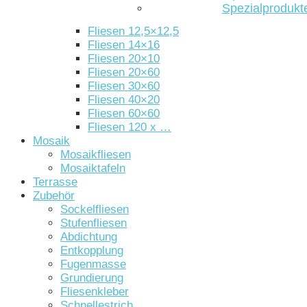
Spezialprodukt
Fliesen 12,5×12,5
Fliesen 14×16
Fliesen 20×10
Fliesen 20×60
Fliesen 30×60
Fliesen 40×20
Fliesen 60×60
Fliesen 120 x …
Mosaik
Mosaikfliesen
Mosaiktafeln
Terrasse
Zubehör
Sockelfliesen
Stufenfliesen
Abdichtung
Entkopplung
Fugenmasse
Grundierung
Fliesenkleber
Schnellestrich