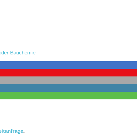
 oder Bauchemie
eitanfrage
.