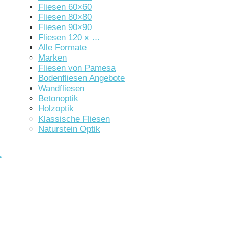
Fliesen 60×60
Fliesen 80×80
Fliesen 90×90
Fliesen 120 x …
Alle Formate
Marken
Fliesen von Pamesa
Bodenfliesen Angebote
Wandfliesen
Betonoptik
Holzoptik
Klassische Fliesen
Naturstein Optik
“