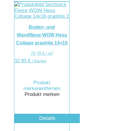
Boden- und
Wandfliese WOW Hexa
Cottage graphite 14×16
75,70
€
/
m²
32,93
€
/ Karton
Produkt
merken
entfernen
Produkt merken
Details