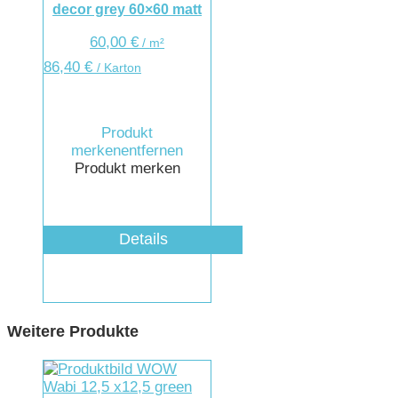
decor grey 60×60 matt
60,00
€
/
m²
86,40
€
/ Karton
Produkt
merken
entfernen
Produkt merken
Details
Weitere Produkte