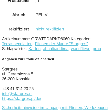
Frostsicher
ja
Abrieb
PEI IV
rektifiziert
nicht rektifiziert
Artikelnummer:
GRWTPDARKD6060
Kategorien:
Terrassenplatten
,
Fliesen der Marke "Stargres"
Schlagwörter:
Karton
,
abholbarklima
,
wandfliese
,
grau
Angaben zur Produktsicherheit
Stargres
ul. Ceramiczna 5
26-200 Końskie
+48 41 314 20 25
info@stargres.pl
https://stargres.pl/de/
Sicherheitshinweise im Umgang mit Fliesen, Werkzeugen