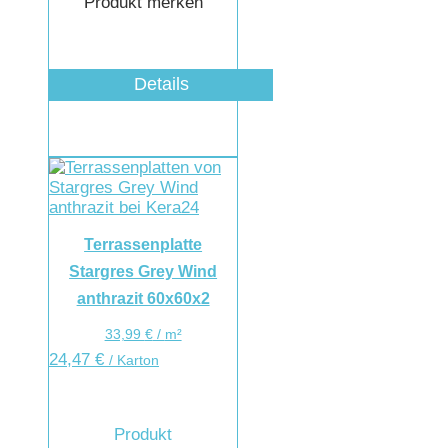
Produkt merken
Details
Terrassenplatte
Stargres Grey Wind
anthrazit 60x60x2
33,99
€
/
m²
24,47
€
/ Karton
Produkt