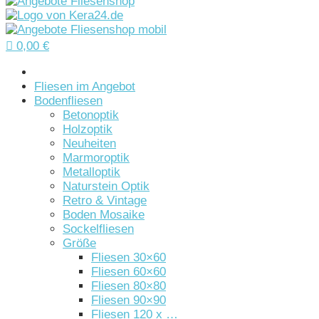

0,00
€
Startseite
Fliesen im Angebot
Bodenfliesen
Betonoptik
Holzoptik
Neuheiten
Marmoroptik
Metalloptik
Naturstein Optik
Retro & Vintage
Boden Mosaike
Sockelfliesen
Größe
Fliesen 30×60
Fliesen 60×60
Fliesen 80×80
Fliesen 90×90
Fliesen 120 x …