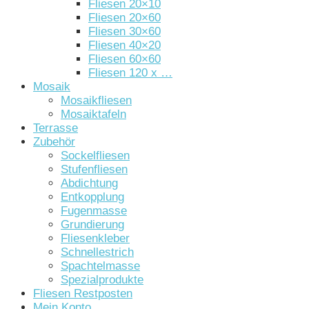
Fliesen 20×10
Fliesen 20×60
Fliesen 30×60
Fliesen 40×20
Fliesen 60×60
Fliesen 120 x …
Mosaik
Mosaikfliesen
Mosaiktafeln
Terrasse
Zubehör
Sockelfliesen
Stufenfliesen
Abdichtung
Entkopplung
Fugenmasse
Grundierung
Fliesenkleber
Schnellestrich
Spachtelmasse
Spezialprodukte
Fliesen Restposten
Mein Konto