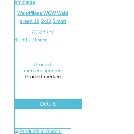
Wandfliese WOW Wabi
green 12,5×12,5 matt
75,52
€
/
m²
41,99
€
/ Karton
Produkt
merken
entfernen
Produkt merken
Details