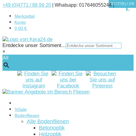
BESTSELLER
BESTSELLER
BESTSELLER
+49 (0)4771 / 88 99 20
|
Whatsapp: 017646055244 |
Kontakt
Merkzettel
Konto
0,00 €
Entdecke unser Sortiment...
×
All
Startseite
%Sale
Bodenfliesen
Alle Bodenfliesen
Betonoptik
Holzoptik