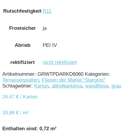
Rutschfestigkeit
R11
Frostsicher
ja
Abrieb
PEI IV
rektifiziert
nicht rektifiziert
Artikelnummer:
GRWTPDARKD6060
Kategorien:
Terrassenplatten
,
Fliesen der Marke "Stargres"
Schlagwörter:
Karton
,
abholbarklima
,
wandfliese
,
grau
24,47
€
/ Karton
33,99
€
/
m²
Enthalten sind: 0,72
m²