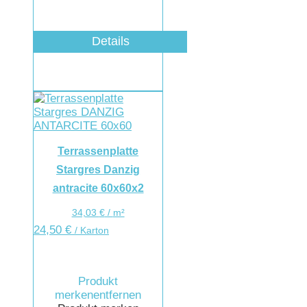
Details
Terrassenplatte
Stargres Danzig
antracite 60x60x2
34,03
€
/
m²
24,50
€
/ Karton
Produkt
merken
entfernen