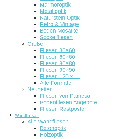
Marmoroptik
Metalloptik
Naturstein Optik
Retro & Vintage
Boden Mosaike
Sockelfliesen
Größe
Fliesen 30×60
Fliesen 60×60
Fliesen 80×80
Fliesen 90×90
Fliesen 120 x …
Alle Formate
Neuheiten
Fliesen von Pamesa
Bodenfliesen Angebote
Fliesen Restposten
Wandfliesen
Alle Wandfliesen
Betonoptik
Holzoptik