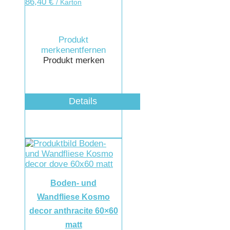
86,40
€
/ Karton
Produkt
merken
entfernen
Produkt merken
Details
Boden- und
Wandfliese Kosmo
decor anthracite 60×60
matt