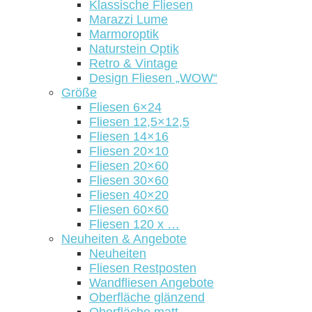
Klassische Fliesen
Marazzi Lume
Marmoroptik
Naturstein Optik
Retro & Vintage
Design Fliesen „WOW“
Größe
Fliesen 6×24
Fliesen 12,5×12,5
Fliesen 14×16
Fliesen 20×10
Fliesen 20×60
Fliesen 30×60
Fliesen 40×20
Fliesen 60×60
Fliesen 120 x …
Neuheiten & Angebote
Neuheiten
Fliesen Restposten
Wandfliesen Angebote
Oberfläche glänzend