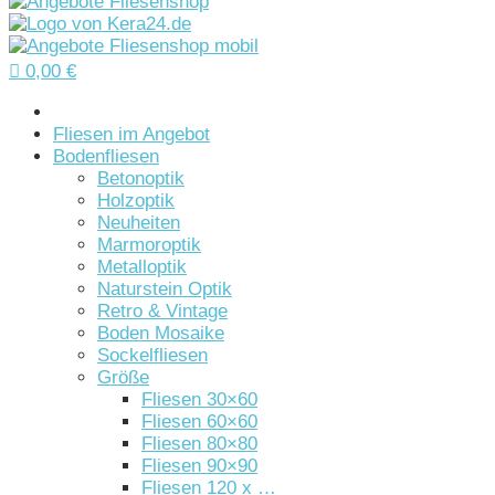

0,00
€
Startseite
Fliesen im Angebot
Bodenfliesen
Betonoptik
Holzoptik
Neuheiten
Marmoroptik
Metalloptik
Naturstein Optik
Retro & Vintage
Boden Mosaike
Sockelfliesen
Größe
Fliesen 30×60
Fliesen 60×60
Fliesen 80×80
Fliesen 90×90
Fliesen 120 x …