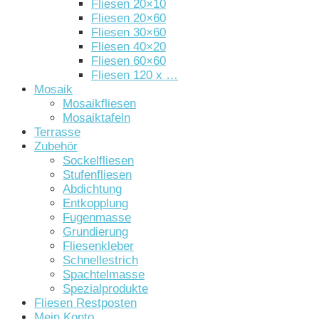
Fliesen 20×10
Fliesen 20×60
Fliesen 30×60
Fliesen 40×20
Fliesen 60×60
Fliesen 120 x …
Mosaik
Mosaikfliesen
Mosaiktafeln
Terrasse
Zubehör
Sockelfliesen
Stufenfliesen
Abdichtung
Entkopplung
Fugenmasse
Grundierung
Fliesenkleber
Schnellestrich
Spachtelmasse
Spezialprodukte
Fliesen Restposten
Mein Konto