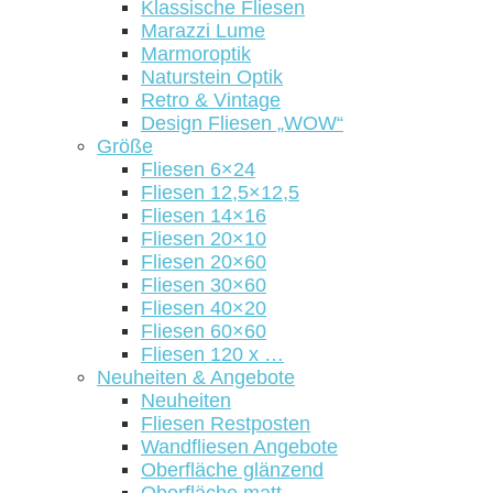
Klassische Fliesen
Marazzi Lume
Marmoroptik
Naturstein Optik
Retro & Vintage
Design Fliesen „WOW“
Größe
Fliesen 6×24
Fliesen 12,5×12,5
Fliesen 14×16
Fliesen 20×10
Fliesen 20×60
Fliesen 30×60
Fliesen 40×20
Fliesen 60×60
Fliesen 120 x …
Neuheiten & Angebote
Neuheiten
Fliesen Restposten
Wandfliesen Angebote
Oberfläche glänzend