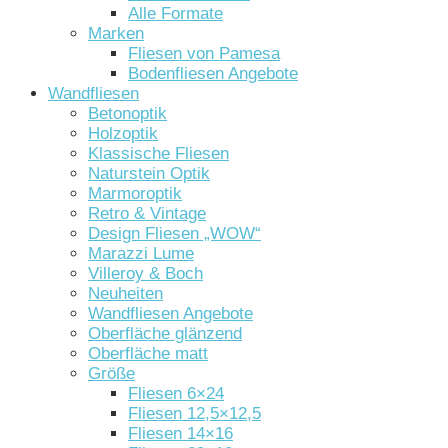
Alle Formate
Marken
Fliesen von Pamesa
Bodenfliesen Angebote
Wandfliesen
Betonoptik
Holzoptik
Klassische Fliesen
Naturstein Optik
Marmoroptik
Retro & Vintage
Design Fliesen „WOW“
Marazzi Lume
Villeroy & Boch
Neuheiten
Wandfliesen Angebote
Oberfläche glänzend
Oberfläche matt
Größe
Fliesen 6×24
Fliesen 12,5×12,5
Fliesen 14×16