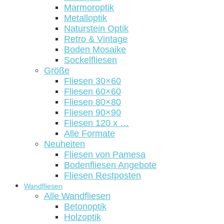
Marmoroptik
Metalloptik
Naturstein Optik
Retro & Vintage
Boden Mosaike
Sockelfliesen
Größe
Fliesen 30×60
Fliesen 60×60
Fliesen 80×80
Fliesen 90×90
Fliesen 120 x …
Alle Formate
Neuheiten
Fliesen von Pamesa
Bodenfliesen Angebote
Fliesen Restposten
Wandfliesen
Alle Wandfliesen
Betonoptik
Holzoptik