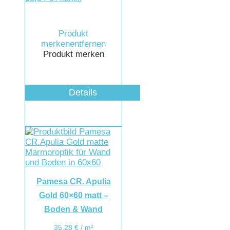
Produkt
merken
entfernen
Produkt merken
Details
Pamesa CR. Apulia
Gold 60×60 matt –
Boden & Wand
35,28
€
/
m²