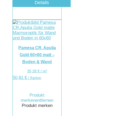
Details
Pamesa CR. Apulia
Gold 60×60 matt –
Boden & Wand
35,28
€
/
m²
50,81
€
/ Karton
Produkt
merken
entfernen
Produkt merken