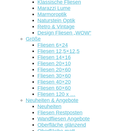
Klassische Fliesen
Marazzi Lume
Marmoroptik
Naturstein Optik
Retro & Vintage
Design Fliesen „WOW“
Größe
Fliesen 6×24
Fliesen 12,5×12,5
Fliesen 14×16
Fliesen 20×10
Fliesen 20×60
Fliesen 30×60
Fliesen 40×20
Fliesen 60×60
Fliesen 120 x …
Neuheiten & Angebote
Neuheiten
Fliesen Restposten
Wandfliesen Angebote
Oberfläche glänzend