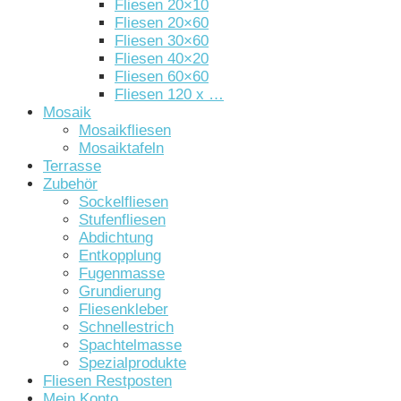
Fliesen 20×10
Fliesen 20×60
Fliesen 30×60
Fliesen 40×20
Fliesen 60×60
Fliesen 120 x …
Mosaik
Mosaikfliesen
Mosaiktafeln
Terrasse
Zubehör
Sockelfliesen
Stufenfliesen
Abdichtung
Entkopplung
Fugenmasse
Grundierung
Fliesenkleber
Schnellestrich
Spachtelmasse
Spezialprodukte
Fliesen Restposten
Mein Konto