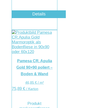
Details
Pamesa CR. Apulia
Gold 90×90 poliert –
Boden & Wand
46,85
€
/
m²
75,89
€
/ Karton
Produkt