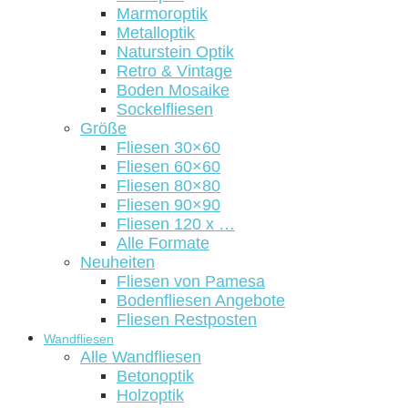
Marmoroptik
Metalloptik
Naturstein Optik
Retro & Vintage
Boden Mosaike
Sockelfliesen
Größe
Fliesen 30×60
Fliesen 60×60
Fliesen 80×80
Fliesen 90×90
Fliesen 120 x …
Alle Formate
Neuheiten
Fliesen von Pamesa
Bodenfliesen Angebote
Fliesen Restposten
Wandfliesen
Alle Wandfliesen
Betonoptik
Holzoptik