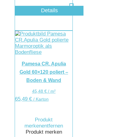
Details
Pamesa CR. Apulia
Gold 60×120 poliert –
Boden & Wand
45,48
€
/
m²
65,49
€
/ Karton
Produkt
merken
entfernen
Produkt merken