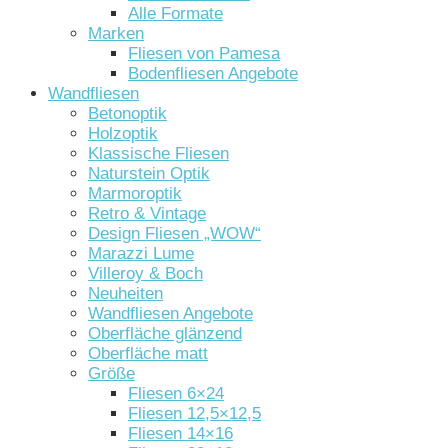
Alle Formate
Marken
Fliesen von Pamesa
Bodenfliesen Angebote
Wandfliesen
Betonoptik
Holzoptik
Klassische Fliesen
Naturstein Optik
Marmoroptik
Retro & Vintage
Design Fliesen „WOW“
Marazzi Lume
Villeroy & Boch
Neuheiten
Wandfliesen Angebote
Oberfläche glänzend
Oberfläche matt
Größe
Fliesen 6×24
Fliesen 12,5×12,5
Fliesen 14×16