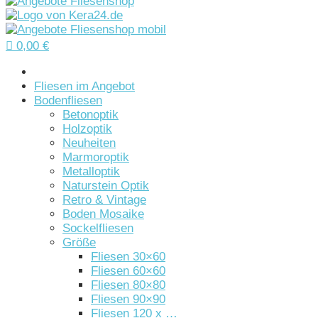

0,00
€
Startseite
Fliesen im Angebot
Bodenfliesen
Betonoptik
Holzoptik
Neuheiten
Marmoroptik
Metalloptik
Naturstein Optik
Retro & Vintage
Boden Mosaike
Sockelfliesen
Größe
Fliesen 30×60
Fliesen 60×60
Fliesen 80×80
Fliesen 90×90
Fliesen 120 x …